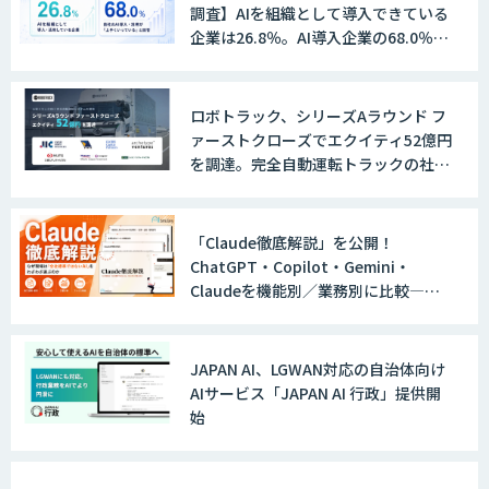
調査】AIを組織として導入できている
企業は26.8％。AI導入企業の68.0％
が、自社でのAI導入・活用は「上手く
いっている」と回答
ロボトラック、シリーズAラウンド フ
ァーストクローズでエクイティ52億円
を調達。完全自動運転トラックの社会
実装に向けた開発・実証を推進
「Claude徹底解説」を公開！
ChatGPT・Copilot・Gemini・
Claudeを機能別／業務別に比較―自
社に合う生成AIの選び方がわかる実践
ガイド
JAPAN AI、LGWAN対応の自治体向け
AIサービス「JAPAN AI 行政」提供開
始