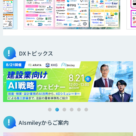
AI×RPAソリューション
完全無料の次世代RPA「マクロマン」
DXトピックス
RPAラーニング
RPA定型業務ロボット自動化ソリューシ
ョン UiPath/Automate
AIsmileyからご案内
RPA管理ソリューション「BPA1」