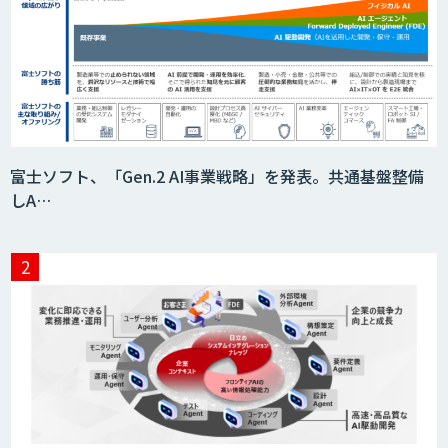
積算AI
ID ZERO（アイディーゼロ）
富士ソフト、「Gen.2 AI事業戦略」を発表。共通基盤整備
しA…
Video Questor
身体・動作解析AIソリューション