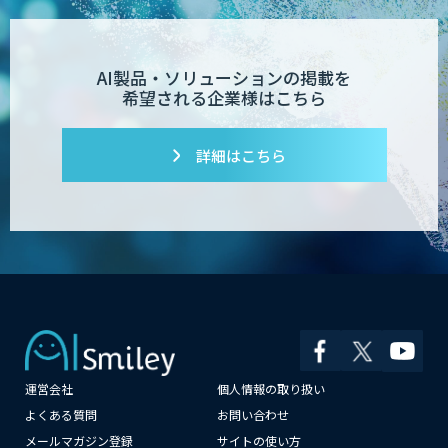
デジパーク
AI製品・ソリューションの掲載を
希望される企業様はこちら
デジフロー
詳細はこちら
コンクリート劣化検出 画像処理技術
SciCS
安全品質AIソリューション
運営会社
個人情報の取り扱い
大型車専用 巻き込み警告システム SEES-
1000シリーズ
×
よくある質問
お問い合わせ
メールマガジン登録
サイトの使い方