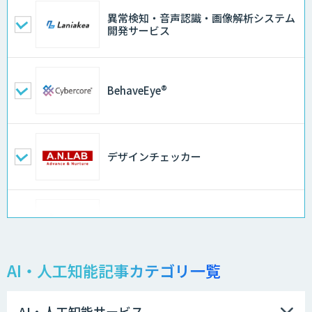
異常検知・音声認識・画像解析システム
開発サービス
BehaveEye®
デザインチェッカー
地理空間DX ソリューション
AI・人工知能記事カテゴリ一覧
製造業特化型オーダーメイドAI開発（知
財/FMEA/電気回路/CAD/外観検査）
AI・人工知能サービス