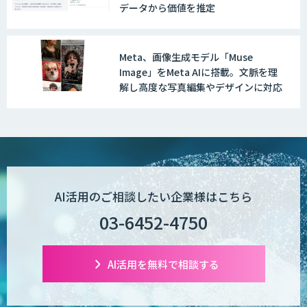
データから価値を推定
Meta、画像生成モデル「Muse
AI受託開発（データ分析・画像認識）
Image」をMeta AIに搭載。文脈を理
解し高度な写真編集やデザインに対応
低コスト・短納期のAI受託開発
【現場に特化したAI】映像解析・画像解
AI活用のご相談したい企業様はこちら
析総合ソリューション
03-6452-4750
comipro AI
AI活用を無料で相談する