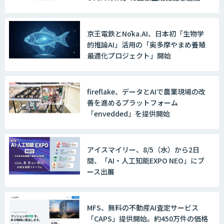
AI 受託開発・導入支援
京王電鉄とNōka.AI、日本初「生物学
的推論AI」活用の「奥多摩やまめ養殖
最適化プロジェクト」開始
TERAS AIカメラソリューション
fireflake、データとAIで農業現場の改
善を進めるプラットフォーム
「envedded」を提供開始
AIカメラ「GAUDi EYE」
アイスマイリー、8/5（水）から2日
間、「AI・人工知能EXPO NEO」にブ
AI・DXコンサルティング伴走支援サービ
ース出展
ス
MFS、無料の不動産AI査定サービス
「CAPS」提供開始。約450万件の価格
FUNNELシリーズ