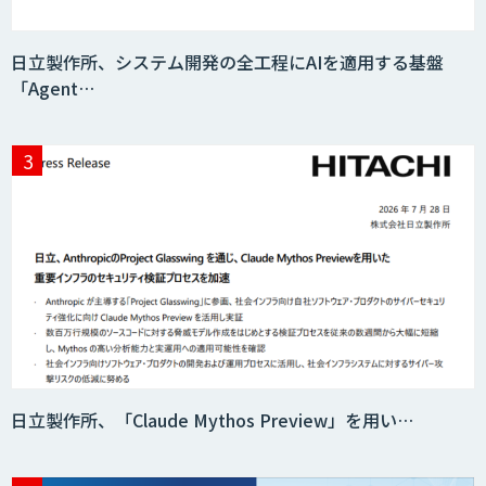
映像解析ソリューション kizkia
日立製作所、システム開発の全工程にAIを適用する基盤
「Agent…
消耗品管理クラウド
生成AIの業務活用は「Safe AI
Gateway」
スマート工場ソリューションkizkia-
Meter
日立製作所、「Claude Mythos Preview」を用い…
Preferred Networks Visual Inspection