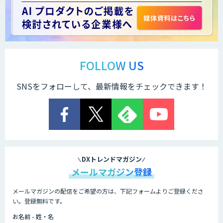
LINE WORKS PaperOn
製造業特化の図面DXサービス「図面ベー
ス」
FOLLOW US
SNSをフォローして、最新情報をチェックできます！
TIGEREYE AGENT
顔認証・物体検出向け画像データ販売サ
ービス
DXトレンドマガジン
メールマガジン登録
メールマガジンの配信をご希望の方は、下記フォームよりご登録くださ
Asteria AIoT Suite｜Gravio – 画像認識
い。登録無料です。
AI活用サービス
お名前 - 姓・名