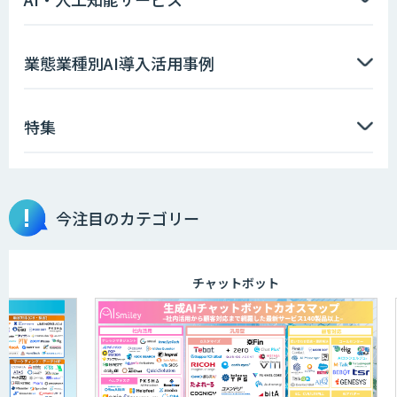
ソフトクリエイトのAI開発サービス
業態業種別AI導入活用事例
特集
AIポチっと
今注目のカテゴリー
TDSEEye
チャットボット
APTOのAI受託開発
高性能・省電力を両立した小型AIゲート