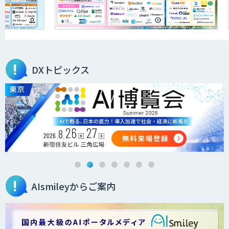
ウェイ「ARTiGO A5000」
アラヤの画像認識AIソリューション
DXトピックス
高性能 AI エンジン搭載エッジシステム
「VAB-5000」
３次元計測アプリRulerless
AIsmileyからご案内
AIカメラ搭載ドライブレコーダー「VIA
Mobile360 D700」