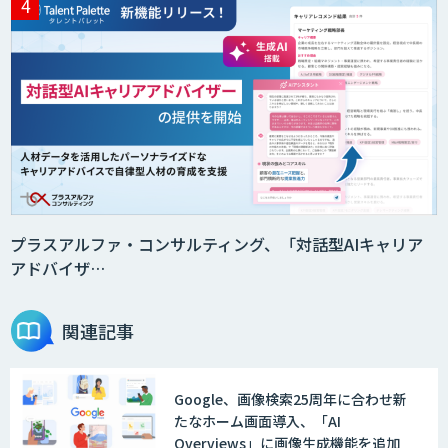
サテライトAI
音声・画像・動画データセット販売・収
集
法人向けAIドライブレコーダー「ナウ
ト」
プラスアルファ・コンサルティング、「対話型AIキャリア
アドバイザ…
AI・データ活用コンサルティング・受託
開発支援
関連記事
Google、画像検索25周年に合わせ新
物流チェッカー
たなホーム画面導入、「AI
Overviews」に画像生成機能を追加