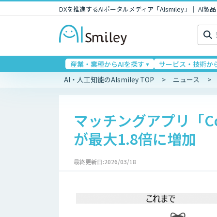
DXを推進するAIポータルメディア「AIsmiley」｜ A
検
索:
産業・業種からAIを探す
サービス・技術から
AI・人工知能のAIsmiley TOP
ニュース
マッチングアプリ「Co
が最大1.8倍に増加
最終更新日:2026/03/18