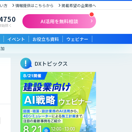
い方
情報提供はこちらから
掲載希望の企業様へ
-4750
AI活用を無料相談
末年始除く
イベント
お役立ち資料
ウェビナー
増加
DXトピックス