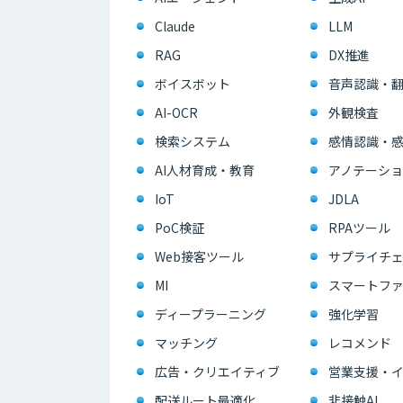
Claude
LLM
RAG
DX推進
ボイスボット
音声認識・
AI-OCR
外観検査
検索システム
感情認識・
AI人材育成・教育
アノテーショ
IoT
JDLA
PoC検証
RPAツール
Web接客ツール
サプライチェ
MI
スマートフ
ディープラーニング
強化学習
マッチング
レコメンド
広告・クリエイティブ
配送ルート最適化
非接触AI