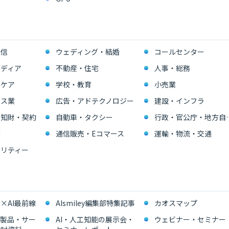
通信
ウェディング・結婚
コールセンター
ディア
不動産・住宅
人事・総務
スケア
学校・教育
小売業
ビス業
広告・アドテクノロジー
建設・インフラ
・知財・契約
自動車・タクシー
行政・官公
業
通信販売・Eコマース
運輸・物流・交通
リティー
×AI最前線
AIsmiley編集部特集記事
カオスマップ
能製品・サー
AI・人工知能の展示会・
ウェビナー・セミナー