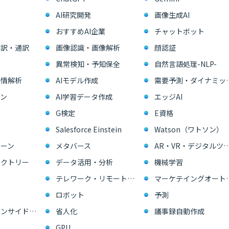
AI研究開発
画像生成AI
おすすめAI企業
チャットボット
翻訳・通訳
画像認識・画像解析
顔認証
異常検知・予知保全
自然言語処理-NLP-
感情解析
AIモデル作成
需要予測・ダイ
ン
AI学習データ作成
エッジAI
G検定
E資格
Salesforce Einstein
Watson（ワトソン）
ーン
メタバース
AR・VR・デジタル
ァクトリー
データ活用・分析
機械学習
テレワーク・リモートワーク
マーケテイングオー
ロボット
予測
営業支援・インサイドセールス
省人化
議事録自動作成
GPU