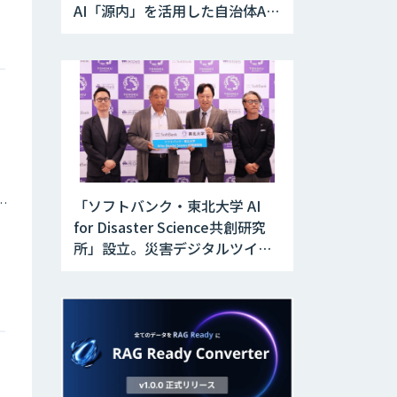
AI「源内」を活用した自治体AX
実証実験を開始
庁・地方自治体
「ソフトバンク・東北大学 AI
for Disaster Science共創研究
所」設立。災害デジタルツイン
と防災AIを融合