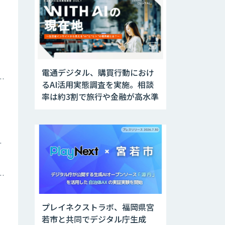
電通デジタル、購買行動におけ
ナミックプライシング
るAI活用実態調査を実施。相談
率は約3割で旅行や金融が高水準
ツイン
トメーション・MAツール
プレイネクストラボ、福岡県宮
若市と共同でデジタル庁生成