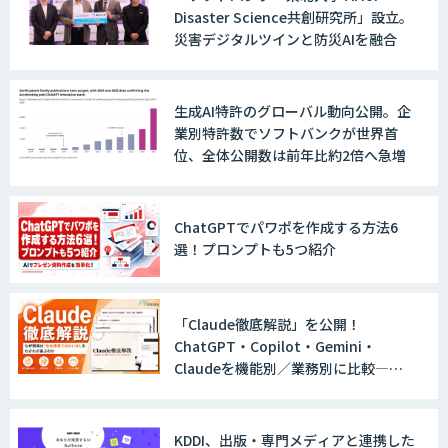
戦略策定から実装まで一気通貫のAIエー
Disaster Science共創研究所」設立。
ジェント開発
災害デジタルツインと防災AIを融合
WARP NEXT
生成AI特許のグローバル動向公開。企
業別特許数でソフトバンクが世界首
位、全体公開数は前年比約2倍へ急増
LINE WORKS AiNote
ChatGPTでパワポを作成する方法6
選！プロンプトも5つ紹介
Explaza 生成AI Partner｜AIエージェン
ト
「Claude徹底解説」を公開！
ChatGPT・Copilot・Gemini・
Claudeを機能別／業務別に比較―自
社に合う生成AIの選び方がわかる実践
GENIEE SFA/CRM
ガイド
KDDI、出版・専門メディアと連携した