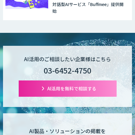
対話型AIサービス「Buffmee」提供開
始
WAN-RECORD Plus
Explaza 生成AI Partner | AX
AI活用のご相談したい企業様はこちら
03-6452-4750
Wanderlust RAG コンシェルジュ
AI活用を無料で相談する
POPstation
業務特化型AIエージェントの開発支援
「業務AIプロ」
AI製品・ソリューションの掲載を