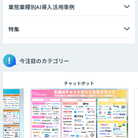
AIエージェント開発支援
業態業種別AI導入活用事例
特集
AIエンジニアアカデミー（バイブコーデ
ィング研修）
今注目のカテゴリー
aiDAPTIV+
チャットボット
アリストルの法人向けAI研修
ELYZA Works with KDDI