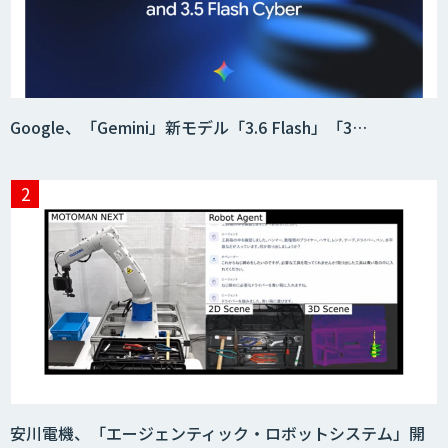
データ分析エージェント
「AI課題の⽬利き」コンサルティングサ
Google、「Gemini」新モデル「3.6 Flash」「3…
ービス
フィジカルAI・AIロボット向け教師デー
タ収集・作成
SaaS・サブスク向け収益管理プラット
フォーム「ソアスク」
JOINT AI Flow byGMO
安川電機、「エージェンティック・ロボットシステム」開