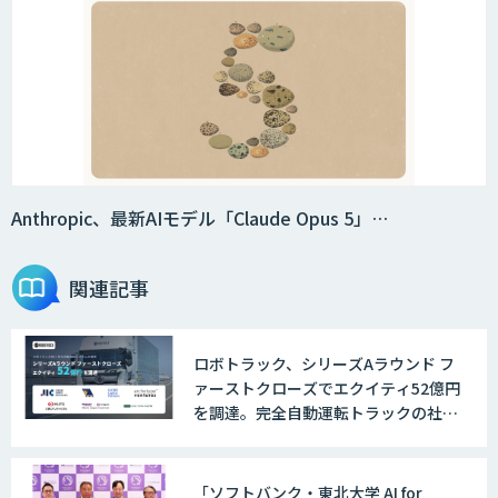
Smart Search
法人向けAIエージェント「OfficeAI社
員」
Anthropic、最新AIモデル「Claude Opus 5」…
関連記事
2層ナレッジ×AIで顧客コミュニケーシ
ョンを効率化「ZEROCK」
ロボトラック、シリーズAラウンド フ
ァーストクローズでエクイティ52億円
＜Dify活用＞AIエージェントDRIVE
を調達。完全自動運転トラックの社会
実装に向けた開発・実証を推進
「ソフトバンク・東北大学 AI for