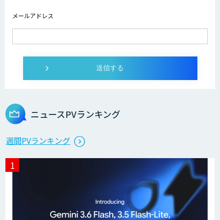
メールアドレス
imprai ezKotae
ログミーツ powered by GPT-4
ニュースPVランキング
Microcosm×AIエンジニアでオンプレミ
週間PVランキング
スのAI導入支援サービス
生成AI活用 1day ブートキャンプ