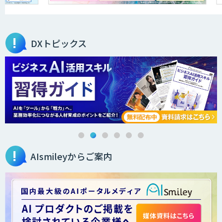
JAPAN AI KNOWLEDGE
DXトピックス
医療文書作成を効率化する生成
AI「OPTiM AI ホスピタル」
オーダーメイドAI人材育成研修
AIsmileyからご案内
Brain Plus for Sales
データ分析/AI開発/コンサルティング