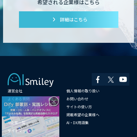
希望される企業様はこちら
詳細はこちら
Dify導入支援
Dify開発支援
PATPOST
運営会社
個人情報の取り扱い
×
よくある質問
お問い合わせ
メールマガジン登録
サイトの使い方
貴社専用ナレッジAI構築
情報提供はこちらから
掲載希望の企業様へ
AI企業一覧
AI・DX用語集
サイトマップ
展示会の名刺を商談に変える