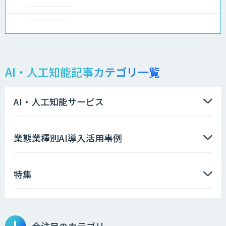
AI-BPO
AI・人工知能記事カテゴリ一覧
データ分析/AI開発/コンサルティング
AI・人工知能サービス
Docify（ドシファイ）
業態業種別AI導入活用事例
特集
imprai ezKotae