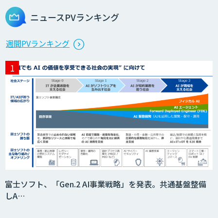
ニュースPVランキング
Dify開発支援
週間PVランキング
貴社専用ナレッジAI構築
SELFBOT AIエージェント
HEROZ ASK
富士ソフト、「Gen.2 AI事業戦略」を発表。共通基盤整備
しA…