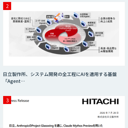
異常検知AI
需要予測＋業務最適化AIシステム
『KISS』
AI音声生成 ElevenLabs
日立製作所、システム開発の全工程にAIを適用する基盤
「Agent…
imprai ezCheck
miibo