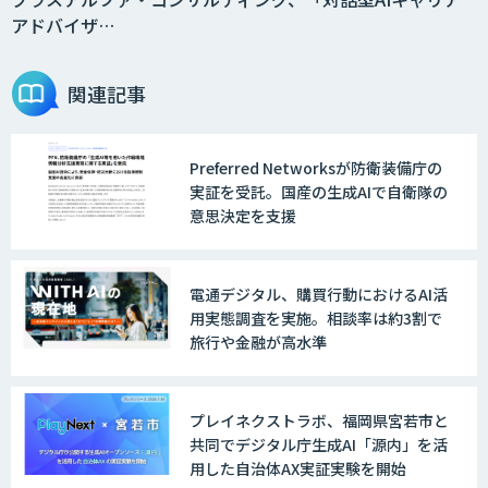
アドバイザ…
AI Driven Develeopment Service
関連記事
Preferred Networksが防衛装備庁の
生成AI研修サービス「CCAL研修」
実証を受託。国産の生成AIで自衛隊の
意思決定を支援
伴走型でAI活用を定着させる「生成AIブ
電通デジタル、購買行動におけるAI活
ートキャンプ」
用実態調査を実施。相談率は約3割で
旅行や金融が高水準
AIガイドライン策定コンサルティング
プレイネクストラボ、福岡県宮若市と
共同でデジタル庁生成AI「源内」を活
用した自治体AX実証実験を開始