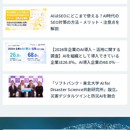
AI活用支援サービス
AIはSEOにどこまで使える？AI時代の
SEO対策の方法・メリット・注意点を
解説
AI駆動開発エキスパート 育成プログラム
【2026年企業のAI導入・活用に関する
DX推進のパートナーに「ジンベイ 生成
調査】AIを組織として導入できている
AI・DXコンサルティング」
企業は26.8％。AI導入企業の68.0％
が、自社でのAI導入・活用は「上手く
いっている」と回答
「ソフトバンク・東北大学 AI for
Dify構築サービス
Disaster Science共創研究所」設立。
災害デジタルツインと防災AIを融合
生成AI環境構築サービス