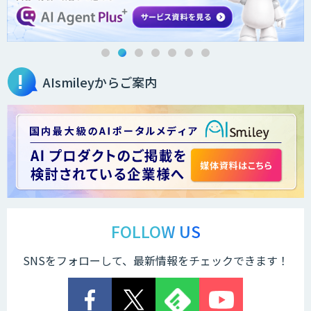
法人向けAIエージェント「OfficeAI社
員」
AIsmileyからご案内
2層ナレッジ×AIで顧客コミュニケーシ
ョンを効率化「ZEROCK」
＜Dify活用＞AIエージェントDRIVE
運営を自動化し、コミュニティで収益化
する「TIMEWELL BASE」
FOLLOW US
SNSをフォローして、最新情報をチェックできます！
WARP NEXT