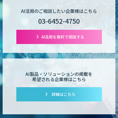
生成AI×業務改善研修 ベーシックプラン
AI活用のご相談したい企業様はこちら
03-6452-4750
m2view
AI活用を無料で相談する
【特許調査特化】生成AI構築サービス
AI製品・ソリューションの掲載を
希望される企業様はこちら
対話型AI×データ分析で顧客接点を革新
する
詳細はこちら
SAMURAI YOSHINA