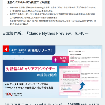
AI活用e-Learningサービス
CAIWA Service Viii（カイワサービスヴィ
日立製作所、「Claude Mythos Preview」を用い…
ー）
RAGデータ作成ツール
ニーズを理解する対話型AIエージェント
「AI’mON for 展示会」
Web接客を進化させる対話型AIエージェ
ント「AI’mON for WEB」
プラスアルファ・コンサルティング、「対話型AIキャリア