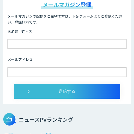
メールマガジン登録
メールマガジンの配信をご希望の方は、下記フォームよりご登録くださ
Dify導入・AIエージェント活用支援サー
い。登録無料です。
ビス
お名前 - 姓・名
製造業特化型オーダーメイドAI開発（知
財/FMEA/電気回路/CAD/外観検査）
メールアドレス
Web広告・SNS施策立案/レポーティング
自動化AIエージェント開発
Salesforce入力・ナーチャリング自動化
エージェント開発
ニュースPVランキング
営業特化型Dify導入支援・AIエージェン