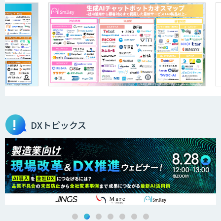
secondz Agentsense
Smart Search
法人向けAIエージェント「OfficeAI社
員」
DXトピックス
2層ナレッジ×AIで顧客コミュニケーシ
ョンを効率化「ZEROCK」
＜Dify活用＞AIエージェントDRIVE