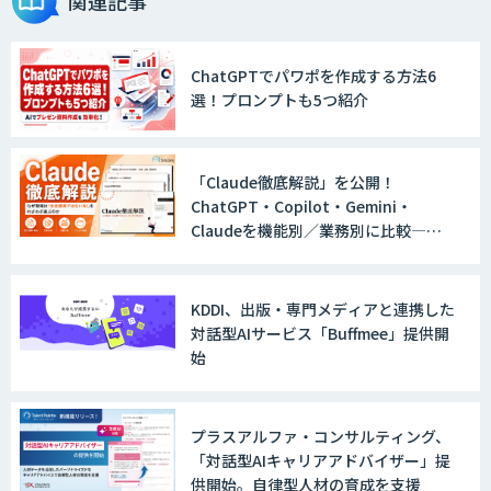
関連記事
ChatGPTでパワポを作成する方法6
AI DX Partner
選！プロンプトも5つ紹介
「Claude徹底解説」を公開！
AIなんでも相談室
ChatGPT・Copilot・Gemini・
Claudeを機能別／業務別に比較―自
社に合う生成AIの選び方がわかる実践
ガイド
図面検索AI
KDDI、出版・専門メディアと連携した
対話型AIサービス「Buffmee」提供開
始
生成AIコンタクトセンター
「HARMONY」
プラスアルファ・コンサルティング、
「対話型AIキャリアアドバイザー」提
供開始。自律型人材の育成を支援