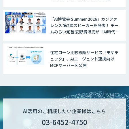
AI Canvas
「AI博覧会 Summer 2026」カンファ
レンス 第2弾スピーカーを発表！ チー
音声認識向け多言語音声コーパス販売サ
ムみらい党首 安野貴博氏が「AI時代の
ービス
DX戦略」を解説。 デジタル庁のガバ
メントAI、経営・製造・営業のAI活用
事例も公開
住宅ローン比較診断サービス「モゲチ
ェック」、AIエージェント連携向け
IBT BizTAPAI
MCPサーバーを公開
AI開発・伴走支援・内製化支援
AI活用のご相談したい企業様はこちら
オーダーメイドAI開発
03-6452-4750