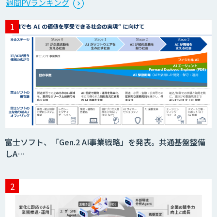
週間PVランキング
ト開発
HEROZ ASK
異常検知AI
需要予測＋業務最適化AIシステム
富士ソフト、「Gen.2 AI事業戦略」を発表。共通基盤整備
『KISS』
しA…
AI音声生成 ElevenLabs