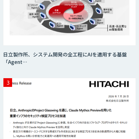
imprai ezCheck
miibo
日立製作所、システム開発の全工程にAIを適用する基盤
「Agent…
CAIWA Service Viii（カイワサービスヴィ
ー）
ニーズを理解する対話型AIエージェント
「AI’mON for 展示会」
Web接客を進化させる対話型AIエージェ
ント「AI’mON for WEB」