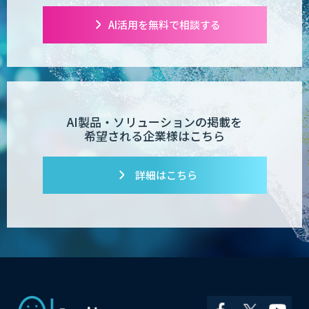
AI活用を無料で相談する
ローカルLLM×RAG「Cosnex」
AI×有人ハイブリッドカスタマーサポー
ト
AI製品・ソリューションの掲載を
希望される企業様はこちら
SELFBOT AIアバター
詳細はこちら
DXセカンドオピニオン
Safe AI Bot