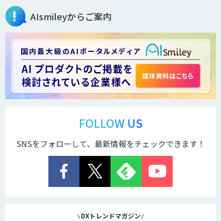
AIsmileyからご案内
WARP NEXT
Explaza 生成AI Partner｜ 顧客対応・接
客 特化
Dify導入支援
FOLLOW US
SNSをフォローして、最新情報をチェックできます！
Dify開発支援
貴社専用ナレッジAI構築
DXトレンドマガジン