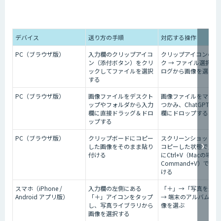
デバイス
送り方の手順
対応する操作
PC（ブラウザ版）
入力欄のクリップアイコ
クリップアイコンのク
ン（添付ボタン）をクリ
ク → ファイル選択ダ
ックしてファイルを選択
ログから画像を選ぶ
する
PC（ブラウザ版）
画像ファイルをデスクト
画像ファイルをマウス
ップやフォルダから入力
つかみ、ChatGPTの
欄に直接ドラッグ＆ドロ
欄にドロップする
ップする
PC（ブラウザ版）
クリップボードにコピー
スクリーンショットな
した画像をそのまま貼り
コピーした状態で入力
付ける
にCtrl+V（Macの場合
Command+V）で貼
ける
スマホ（iPhone /
入力欄の左側にある
「＋」→「写真を追加
Android アプリ版）
「＋」アイコンをタップ
→ 端末のアルバムか
し、写真ライブラリから
像を選ぶ
画像を選択する