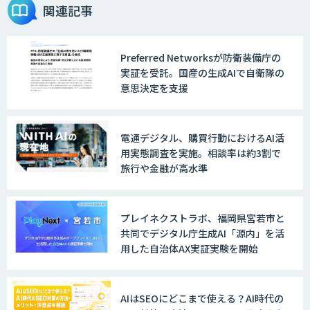
関連記事
Preferred Networksが防衛装備庁の
実証を受託。国産の生成AIで自衛隊の
意思決定を支援
電通デジタル、購買行動におけるAI活
用実態調査を実施。相談率は約3割で
旅行や金融が高水準
プレイネクストラボ、福岡県宮若市と
共同でデジタル庁生成AI「源内」を活
用した自治体AX実証実験を開始
AIはSEOにどこまで使える？AI時代の