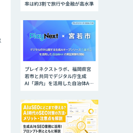
率は約3割で旅行や金融が高水準
以
プレイネクストラボ、福岡県宮
若市と共同でデジタル庁生成
AI「源内」を活用した自治体AX
実証実験を開始