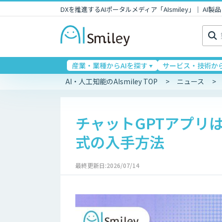
DXを推進するAIポータルメディア「AIsmiley」｜ A
検
索:
産業・業種からAIを探す
サービス・技術から
AI・人工知能のAIsmiley TOP
ニュース
チャットGPTアプリ
式の入手方法
最終更新日:2026/07/14