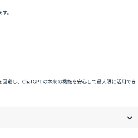
ます。
回避し、ChatGPTの本来の機能を安心して最大限に活用でき
w
de
o
[
[
]
]
sh
hi