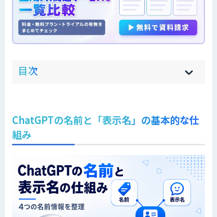
ow
de
目次
[
[
]
]
sh
hi
ChatGPTの名前と「表示名」の基本的な仕
組み