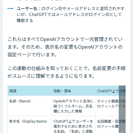
ユーザー名
：ログインIDやメールアドレスと混同されやす
いが、ChatGPTではメールアドレスがログインIDとして
機能する
これらはすべてOpenAIアカウントで一元管理されてい
ます。そのため、表示名の変更もOpenAIアカウントの
設定ページで行います。
この連動の仕組みを知っておくことで、名前変更の手順
がスムーズに理解できるようになります。
用語
役割・意味
ChatGPT上での表示
名前（Name）
OpenAIアカウント全体に
チャット画面の左下・
紐づくフルネーム。氏名
ロフィールアイコン付
欄に入力した情報
表示名（Display Name）
ChatGPT上でユーザーを
会話画面・設定画面の
識別するために表示され
ロフィール欄
る名前。「名前」と連動