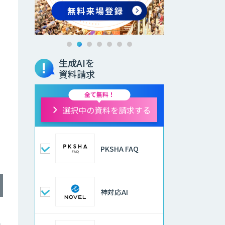
生成AIを
資料請求
全て無料！
選択中の資料を請求する
PKSHA FAQ
神対応AI
今