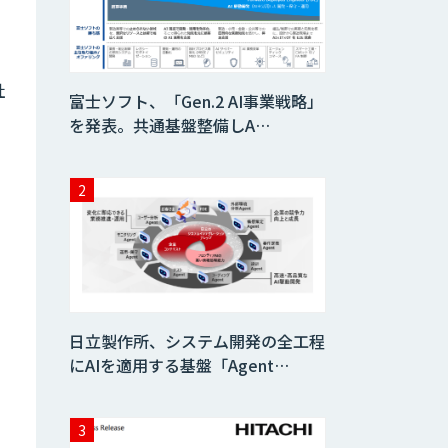
AIコール
社
富士ソフト、「Gen.2 AI事業戦略」
を発表。共通基盤整備しA…
imprai ezKotae
ログミーツ
powered by
GPT-4
Microcosm×AIエ
ンジニアでオンプ
レミスのAI導入支
日立製作所、システム開発の全工程
援サービス
にAIを適用する基盤「Agent…
生成AI活用 1day
ブートキャンプ