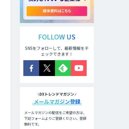
aiDAPTIV+
ELYZA Works
with KDDI
FOLLOW US
SNSをフォローして、最新情報をチ
JAPAN AI
KNOWLEDGE
ェックできます！
医療文書作成を効
率化する生成
AI「OPTiM AI ホ
スピタル」
DXトレンドマガジン
オーダーメイドAI
メールマガジン登録
人材育成研修
メールマガジンの配信をご希望の方は、
下記フォームよりご登録ください。登録
無料です。
Brain Plus for