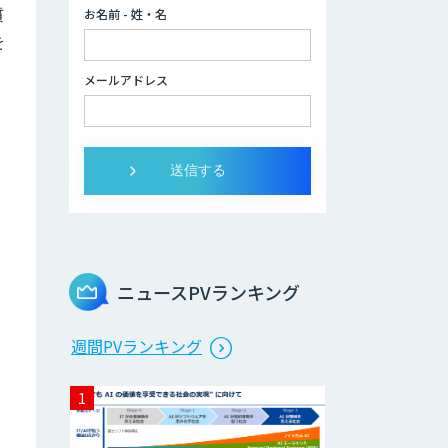
Sales
質
お名前 - 姓・名
を
データ分析/AI開
発/コンサルティン
メールアドレス
グ
Docify（ドシファ
イ）
STORM Platform
ニュースPVランキング
Cogent AI
週間PVランキング
Cabinet
AI/DX研修