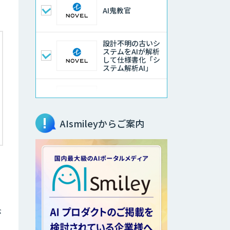
AI鬼教官
設計不明の古いシ
ステムをAIが解析
して仕様書化「シ
ステム解析AI」
LLMOチェキ
AIsmileyからご案内
AIエージェント開
発支援
AIエンジニアアカ
デミー（バイブコ
ーディング研修）
が