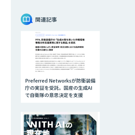
Teachme Biz
関連記事
AIR-NEXUS
Acompany セキ
ュアチャット
Preferred Networksが防衛装備
AI価格調査ツール
庁の実証を受託。国産の生成AI
Smapra
で自衛隊の意思決定を支援
secondz
Agentsense