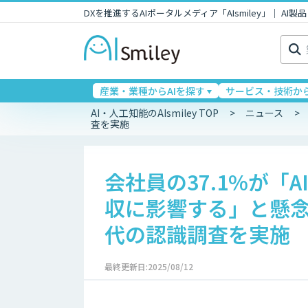
DXを推進するAIポータルメディア「AIsmiley」｜ A
検
索:
産業・業種からAIを探す
サービス・技術から
AI・人工知能のAIsmiley TOP
ニュース
査を実施
会社員の37.1%が「
収に影響する」と懸念。C
代の認識調査を実施
最終更新日:2025/08/12