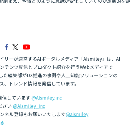
した状況を踏まえ、今後どのように意識が変化していくのか定期的な調
リーが運営するAIポータルメディア「AIsmiley」は、AI
ンテンツ配信とプロダクト紹介を行うWebメディアで
有した編集部がDX推進の事例や人工知能ソリューションの
ス、トレンド情報を発信しています。
でも発信しています
@AIsmiley.inc
ださい
@AIsmiley_inc
チャンネル登録もお願いいたします
@aismiley
る