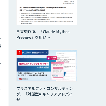
データ分析エージ
ェント
「AI課題の⽬利
日立製作所、「Claude Mythos
き」コンサルティ
ングサービス
Preview」を用い…
学
慮
フィジカルAI・AI
ロボット向け教師
データ収集・作成
は
SaaS・サブスク
向け収益管理プラ
ットフォーム「ソ
アスク」
プラスアルファ・コンサルティン
れ
JOINT AI Flow
グ、「対話型AIキャリアアドバイ
byGMO
ザ…