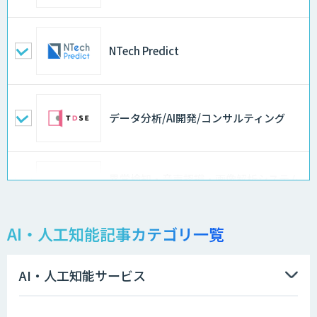
NTech Predict
データ分析/AI開発/コンサルティング
異常検知・音声認識・画像解析システム
開発サービス
AI・人工知能記事カテゴリ一覧
物品輸出から留学生・研究者のバックチ
ェックまで自動化。輸出管理
AI「TRAFEED」
AI・人工知能サービス