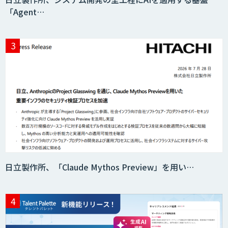
「Agent…
AI・データ活用コンサルティング・受託
開発支援
7セグ画面OCR
匠KIBIT零
日立製作所、「Claude Mythos Preview」を用い…
saki-mori
AI・DXコンサルティング伴走支援サービ
ス