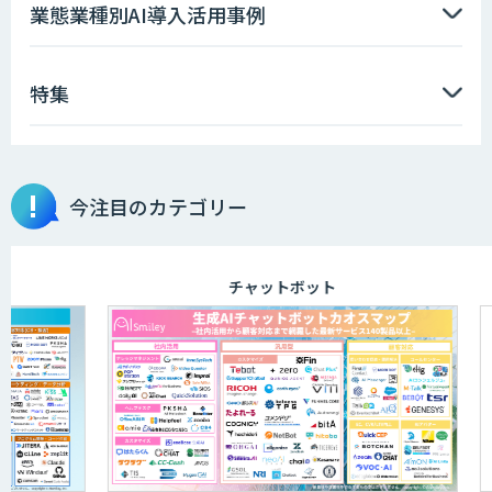
AI価格調査ツールSmapra
業態業種別AI導入活用事例
特集
GENIEE SFA/CRM
埋もれた知見を再利用可能なデータ資産
今注目のカテゴリー
に整備「KIBIT Libria」
チャットボット
異常検知AI
需要予測＋業務最適化AIシステム
『KISS』