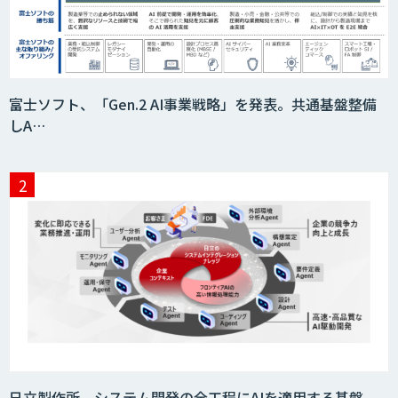
BIGDAT@Analysis
Kurrant.ai
富士ソフト、「Gen.2 AI事業戦略」を発表。共通基盤整備
しA…
Drug Discovery AI Factory
KIBIT Amanogawa
KIBIT Eye
日立製作所、システム開発の全工程にAIを適用する基盤