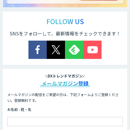
ChatGPTマスター養成講座 AIリスキリ
ング研修
FOLLOW US
SNSをフォローして、最新情報をチェックできます！
法人向け生成AIチャットサービス「ナレ
フルチャット」
画面共有も資料も話者ごとにAIがまるご
と議事録化『スマレコ』
DXトレンドマガジン
メールマガジン登録
メールマガジンの配信をご希望の方は、下記フォームよりご登録くださ
オーダーメイドAI開発
い。登録無料です。
お名前 - 姓・名
『AI』AI・ChatGPTのビジネス活用を戦
略立案から開発・運用までご支援