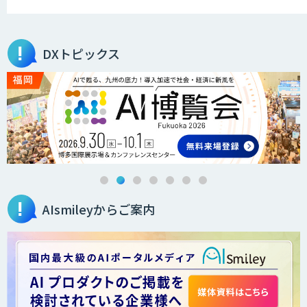
FleGrowthのDX/AI支援伴走サービス
DXトピックス
QANT VoC
m2view
AIsmileyからご案内
ローカル対応文書管理AIシステム
Galaxy-Eye Episode
AI開発・伴走支援・内製化支援