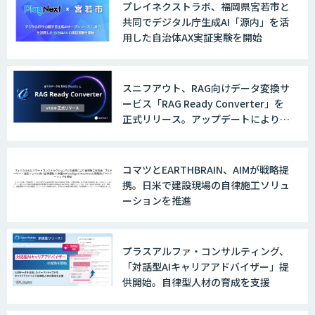
AI/DXソリューションサービス
プレイネクストラボ、福岡県宮若市と
共同でデジタル庁生成AI「源内」を活
用した自治体AX実証実験を開始
AI/DXデータ分析サービス
スニフアウト、RAG向けデータ変換サ
ービス「RAG Ready Converter」を
正式リリース。アップデートにより変
換精度の向上やセキュリティ強化を実
UMWELT
現
コマツとEARTHBRAIN、AIMが戦略提
携。日米で建設現場の自律施工ソリュ
ーションを推進
MAISTER™
プラスアルファ・コンサルティング、
「対話型AIキャリアアドバイザー」提
収益最大化モデル
供開始。自律型人材の育成を支援