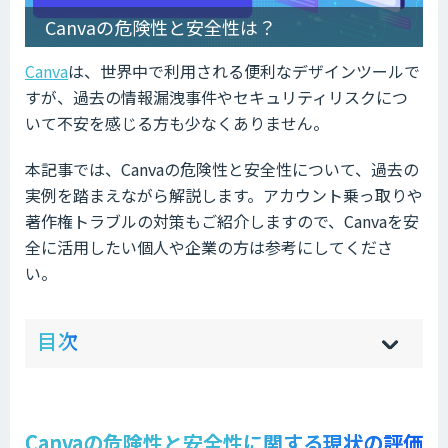
Canvaの危険性と安全性は？
Canva
は、世界中で利用される便利なデザインツールで
すが、過去の情報漏洩事件やセキュリティリスクにつ
いて不安を感じる方も少なくありません。
本記事では、Canvaの危険性と安全性について、過去の
実例を踏まえながら解説します。アカウント乗っ取りや
著作権トラブルの対策もご紹介しますので、Canvaを安
全に活用したい個人や企業の方は参考にしてくださ
い。
ow
de
目次
[
[
]
]
sh
hi
Canvaの危険性と安全性に関する現状の評価