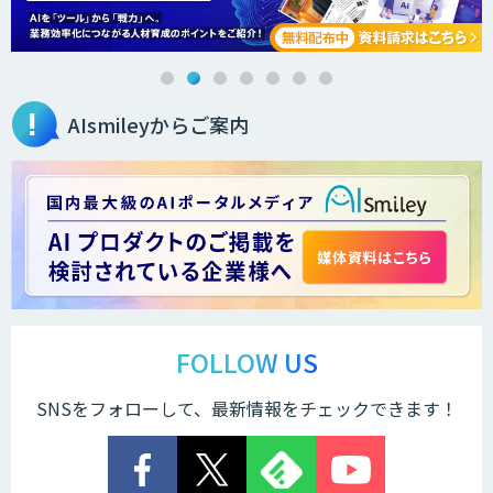
画像解析・デジタルツイン領域のAI開発
AIsmileyからご案内
AI開発・伴走支援・内製化支援
DXセカンドオピニオン
スマート工場ソリューションkizkia-
Meter
FOLLOW US
SNSをフォローして、最新情報をチェックできます！
Preferred Networks Visual Inspection