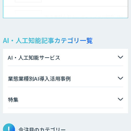
製造業特化型オーダーメイドAI開発（知
財/FMEA/電気回路/CAD/外観検査）
AI・人工知能記事カテゴリ一覧
異常検知AI
AI・人工知能サービス
ソフトクリエイトのAI開発サービス
業態業種別AI導入活用事例
特集
AIポチっと
今注目のカテゴリー