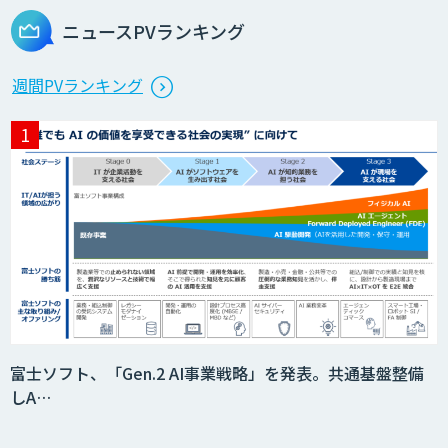
ニュースPVランキング
AI 受託開発・導入支援
週間PVランキング
AIカメラ「GAUDi EYE」
【現場に特化したAI】映像解析・画像解
析総合ソリューション
安全品質AIソリューション
富士ソフト、「Gen.2 AI事業戦略」を発表。共通基盤整備
しA…