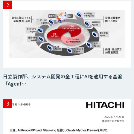
エッジデバイス 組込AIモデル開発受託
AIモデル開発
MAISTER™
日立製作所、システム開発の全工程にAIを適用する基盤
「Agent…
Datatang AIデータ処理プラットフォー
ムサービス
Datatang 高品質AIデータ収集・アノテ
ーションサービス