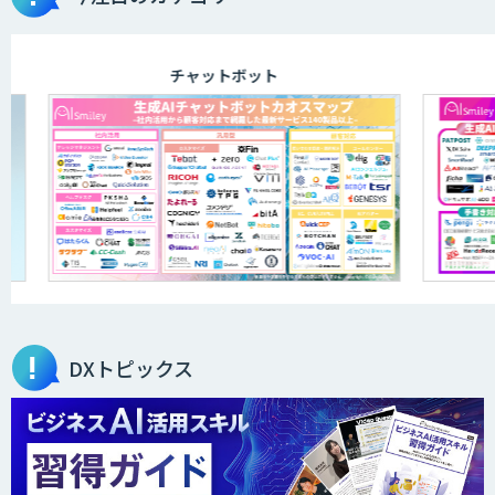
TDSEEye
チャットボット
高性能 AI エンジン搭載エッジシステム
「VAB-5000」
m2view
ローカル対応文書管理AIシステム
Galaxy-Eye Episode
DXトピックス
製造業特化の図面DXサービス「図面ベー
ス」