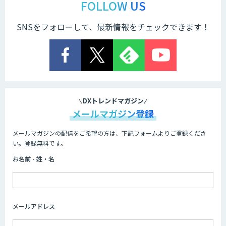
ス」
FOLLOW US
SNSをフォローして、最新情報をチェックできます！
TIGEREYE AGENT
顔認証・物体検出向け画像データ販売サ
ービス
DXトレンドマガジン
メールマガジン登録
メールマガジンの配信をご希望の方は、下記フォームよりご登録くださ
Asteria AIoT Suite｜Gravio – 画像認識
い。登録無料です。
AI活用サービス
お名前 - 姓・名
画像解析・デジタルツイン領域のAI開発
メールアドレス