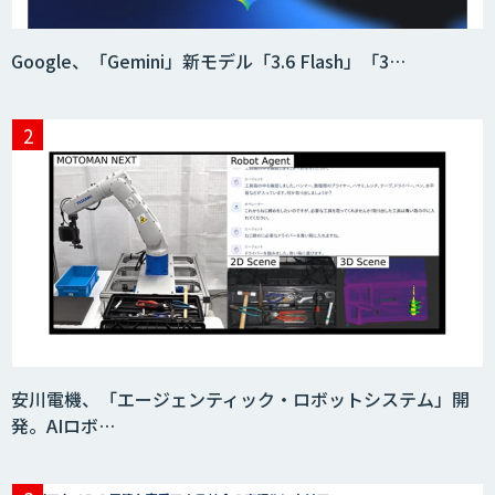
ID ZERO（アイディーゼロ）
Google、「Gemini」新モデル「3.6 Flash」「3…
Video Questor
身体・動作解析AIソリューション
映像解析ソリューション kizkia
安川電機、「エージェンティック・ロボットシステム」開
発。AIロボ…
消耗品管理クラウド