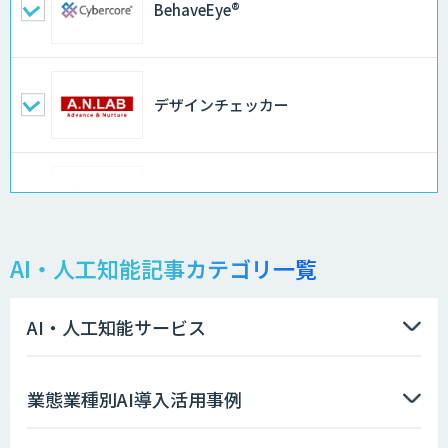
BehaveEye®
デザインチェッカー
地理空間DX ソリューション
AI・人工知能記事カテゴリ一覧
製造業特化型オーダーメイドAI開発（知
財/FMEA/電気回路/CAD/外観検査）
AI・人工知能サービス
ソフトクリエイトのAI開発サービス
業態業種別AI導入活用事例