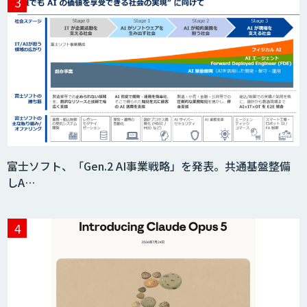
生成AIの業務活用は「Safe AI
Gateway」
スマート工場ソリューションkizkia-
Meter
富士ソフト、「Gen.2 AI事業戦略」を発表。共通基盤整備
しA…
Preferred Networks Visual Inspection
サテライトAI
音声・画像・動画データセット販売・収