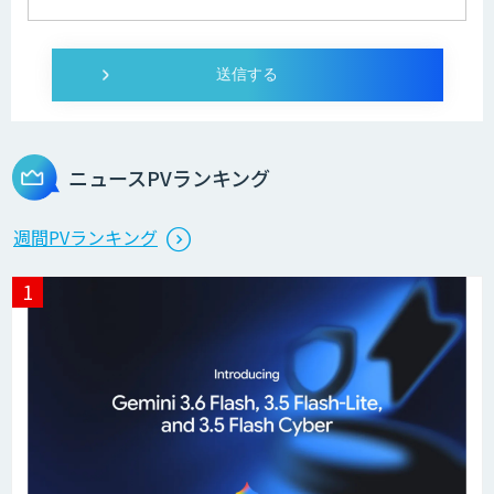
AI開発・伴走支援・内製化支援
オーダーメイドAI開発
ニュースPVランキング
StellaController 2.0
週間PVランキング
検図・照査AI
積算AI