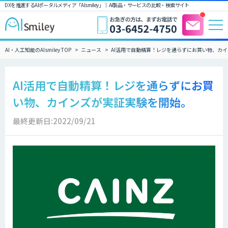
DXを推進するAIポータルメディア「AIsmiley」｜ AI製品・サービスの比較・検索サイト
AI・人工知能のAIsmiley TOP
ニュース
AI活用で自動精算！レジを通らずにお買い物、カ
AI活用で自動精算！レジを通らずにお買
い物、カインズが実証実験を開始。
最終更新日:2022/09/21