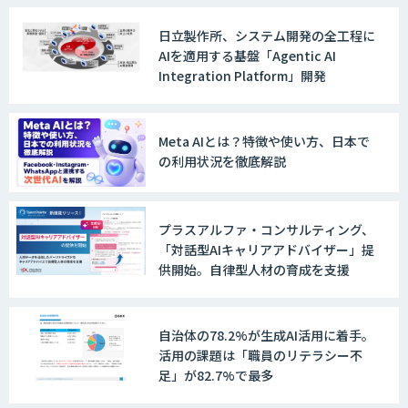
TERAS AIカメラソリューション
日立製作所、システム開発の全工程に
AIを適用する基盤「Agentic AI
Integration Platform」開発
AIカメラ「GAUDi EYE」
Meta AIとは？特徴や使い方、日本で
の利用状況を徹底解説
AI・DXコンサルティング伴走支援サービ
ス
プラスアルファ・コンサルティング、
「対話型AIキャリアアドバイザー」提
供開始。自律型人材の育成を支援
FUNNELシリーズ
自治体の78.2%が生成AI活用に着手。
活用の課題は「職員のリテラシー不
足」が82.7%で最多
AI受託開発（データ分析・画像認識）