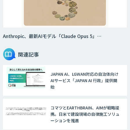
集
法人向けAIドライブレコーダー「ナウ
ト」
Anthropic、最新AIモデル「Claude Opus 5」…
関連記事
AI・データ活用コンサルティング・受託
開発支援
JAPAN AI、LGWAN対応の自治体向け
AIサービス「JAPAN AI 行政」提供開
物流チェッカー
始
コマツとEARTHBRAIN、AIMが戦略提
AI 受託開発・導入支援
携。日米で建設現場の自律施工ソリュ
ーションを推進