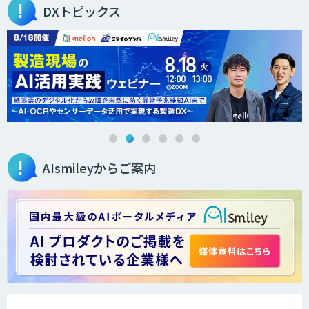
DXトピックス
高性能 AI エンジン搭載エッジシステム
「VAB-5000」
３次元計測アプリRulerless
AIsmileyからご案内
AIカメラ搭載ドライブレコーダー「VIA
Mobile360 D700」
LINE WORKS PaperOn
製造業特化の図面DXサービス「図面ベー