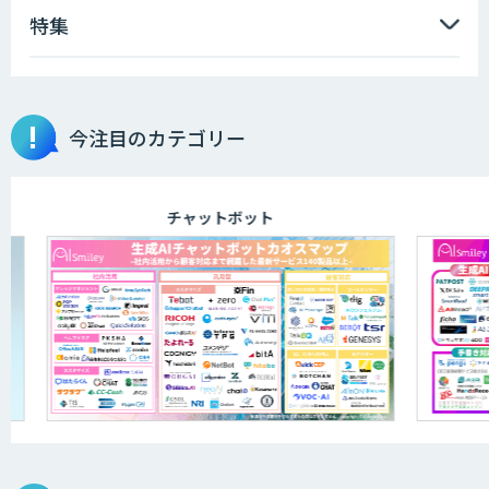
特集
AIポチっと
今注目のカテゴリー
TDSEEye
チャットボット
APTOのAI受託開発
高性能・省電力を両立した小型AIゲート
ウェイ「ARTiGO A5000」
アラヤの画像認識AIソリューション