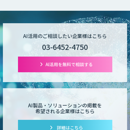
低コスト・短納期のAI受託開発
AI活用のご相談したい企業様はこちら
【現場に特化したAI】映像解析・画像解
03-6452-4750
析総合ソリューション
AI活用を無料で相談する
comipro AI
デジパーク
AI製品・ソリューションの掲載を
希望される企業様はこちら
詳細はこちら
デジフロー