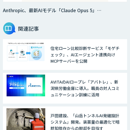
Anthropic、最新AIモデル「Claude Opus 5」…
関連記事
住宅ローン比較診断サービス「モゲチ
ェック」、AIエージェント連携向け
MCPサーバーを公開
AVITAのAIロープレ「アバトレ」、新
潟県労働金庫に導入。職員の対人コミ
ュニケーション訓練に活用
戸田建設、「山岳トンネルAI発破設計
システム」開発。装薬量の最適化で暗
黙知依存からの脱却を目指す