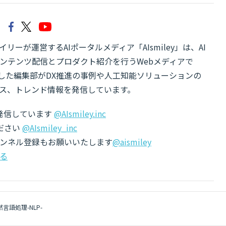
リーが運営するAIポータルメディア「AIsmiley」は、AI
ンテンツ配信とプロダクト紹介を行うWebメディアで
有した編集部がDX推進の事例や人工知能ソリューションの
ス、トレンド情報を発信しています。
でも発信しています
@AIsmiley.inc
ださい
@AIsmiley_inc
チャンネル登録もお願いいたします
@aismiley
る
然言語処理-NLP-