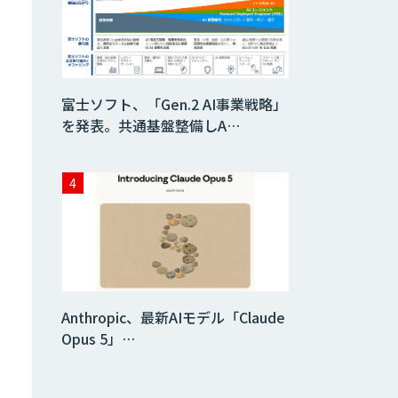
HEROZ ASK
富士ソフト、「Gen.2 AI事業戦略」
を発表。共通基盤整備しA…
異常検知AI
需要予測＋業務最
適化AIシステム
『KISS』
AI音声生成
ElevenLabs
Anthropic、最新AIモデル「Claude
Opus 5」…
imprai ezCheck