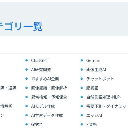
テゴリ一覧
ChatGPT
Gemini
AI研究開発
画像生成AI
おすすめAI企業
チャットボット
翻訳・通訳
画像認識・画像解析
顔認証
異常検知・予知保全
自然言語処理-NLP-
感情解析
AIモデル作成
需要予測・ダイ
ン
AI学習データ作成
エッジAI
G検定
E資格