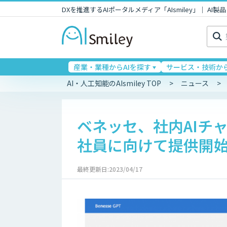
DXを推進するAIポータルメディア「AIsmiley」｜ A
検
索:
産業・業種からAIを探す
サービス・技術から
AI・人工知能のAIsmiley TOP
ニュース
ベネッセ、社内AIチャッ
社員に向けて提供開
最終更新日:2023/04/17