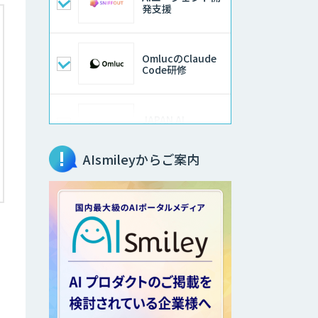
発支援
OmlucのClaude
Code研修
JAPAN AI
KNOWLEDGE
AIsmileyからご案内
データ分析/AI開
発/コンサルティン
グ
imprai ezKotae
Microcosm×AIエ
ンジニアでオンプ
レミスのAI導入支