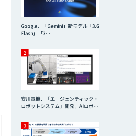
Dify導入・AIエー
ジェント活用支援
サービス
Google、「Gemini」新モデル「3.6
Flash」「3…
製造業特化型オー
ダーメイドAI開発
（知財/FMEA/電気
回路/CAD/外観検
査）
Web広告・SNS施
策立案/レポーティ
ング自動化AIエー
ジェント開発
Salesforce入力・
安川電機、「エージェンティック・
ナーチャリング自
動化エージェント
ロボットシステム」開発。AIロボ…
開発
営業特化型Dify導
入支援・AIエージ
ェント開発