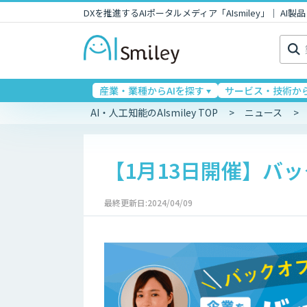
DXを推進するAIポータルメディア「AIsmiley」｜ A
検
索:
産業・業種からAIを探す
サービス・技術から
AI・人工知能のAIsmiley TOP
ニュース
【1月13日開催】バ
最終更新日:2024/04/09