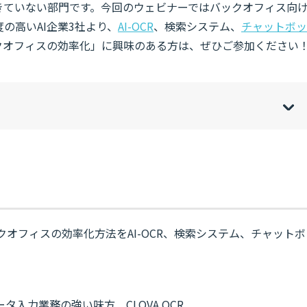
きていない部門です。今回のウェビナーではバックオフィス向
の高いAI企業3社より、
AI-OCR
、検索システム、
チャットボッ
ックオフィスの効率化」に興味のある方は、ぜひご参加ください
w
de
o
[
[
]
]
sh
hi
クオフィスの効率化方法をAI-OCR、検索システム、チャットボ
入力業務の強い味方 CLOVA OCR