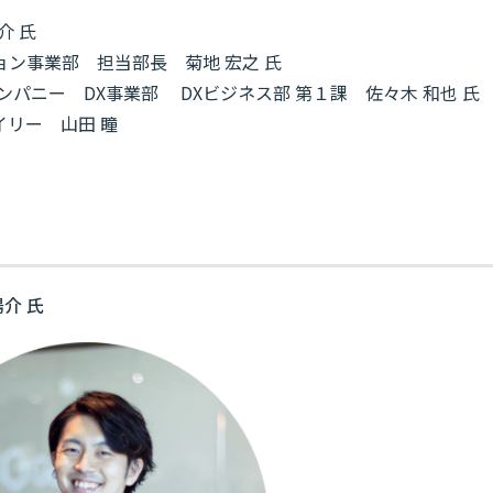
介 氏
ン事業部 担当部長 菊地 宏之 氏
パニー DX事業部 DXビジネス部 第１課 佐々木 和也 氏
リー 山田 瞳
介 氏