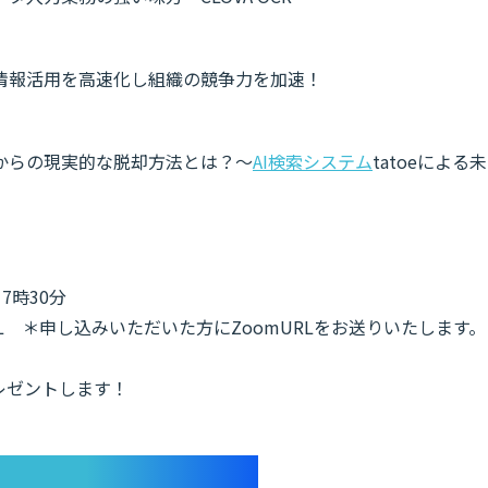
情報活用を高速化し組織の競争力を加速！
からの現実的な脱却方法とは？〜
AI検索システム
tatoeによる未
7時30分
L ＊申し込みいただいた方にZoomURLをお送りいたします。
レゼントします！