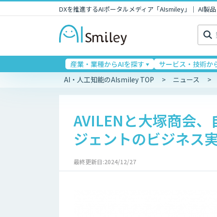
DXを推進するAIポータルメディア「AIsmiley」｜ A
検
索:
産業・業種からAIを探す
サービス・技術から
AI・人工知能のAIsmiley TOP
ニュース
AVILENと大塚商会
ジェントのビジネス
最終更新日:2024/12/27