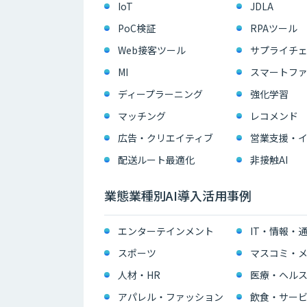
IoT
JDLA
PoC検証
RPAツール
Web接客ツール
サプライチェ
MI
スマートフ
ディープラーニング
強化学習
マッチング
レコメンド
広告・クリエイティブ
配送ルート最適化
非接触AI
業態業種別AI導入活用事例
エンターテインメント
IT・情報・
スポーツ
マスコミ・メ
人材・HR
医療・ヘル
アパレル・ファッション
飲食・サー