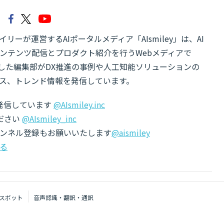
リーが運営するAIポータルメディア「AIsmiley」は、AI
ンテンツ配信とプロダクト紹介を行うWebメディアで
有した編集部がDX推進の事例や人工知能ソリューションの
ス、トレンド情報を発信しています。
でも発信しています
@AIsmiley.inc
ださい
@AIsmiley_inc
チャンネル登録もお願いいたします
@aismiley
る
スボット
音声認識・翻訳・通訳