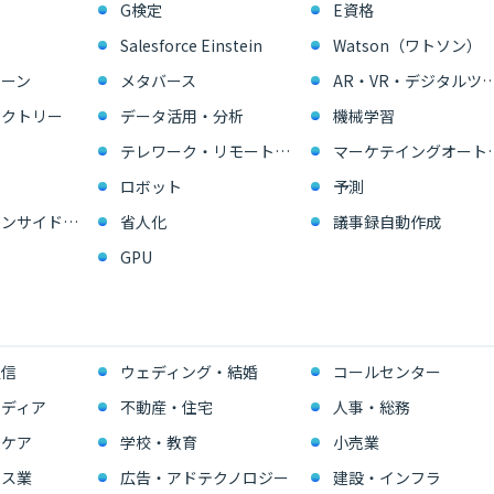
G検定
E資格
Salesforce Einstein
Watson（ワトソン）
ーン
メタバース
AR・VR・デジタル
ァクトリー
データ活用・分析
機械学習
テレワーク・リモートワーク
マーケテイングオー
ロボット
予測
営業支援・インサイドセールス
省人化
議事録自動作成
GPU
通信
ウェディング・結婚
コールセンター
ディア
不動産・住宅
人事・総務
スケア
学校・教育
小売業
ビス業
広告・アドテクノロジー
建設・インフラ