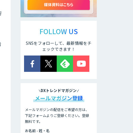
行
LINEWORKS
AiCall（VOICEIVR）
FOLLOW US
AmiVoice ISR
SNSをフォローして、最新情報をチ
者
Studio
ェックできます！
Helpfeel
DXトレンドマガジン
PKSHA
メールマガジン登録
VoiceAgent
メールマガジンの配信をご希望の方は、
下記フォームよりご登録ください。登録
DHK CANVAS
無料です。
お名前 - 姓・名