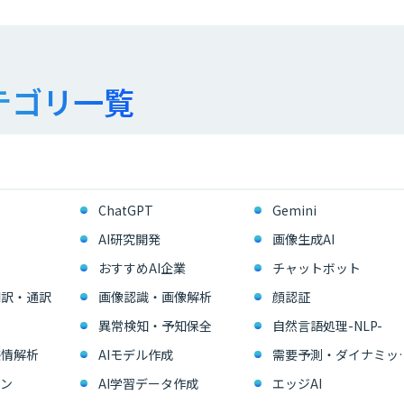
テゴリ一覧
ChatGPT
Gemini
AI研究開発
画像生成AI
おすすめAI企業
チャットボット
翻訳・通訳
画像認識・画像解析
顔認証
異常検知・予知保全
自然言語処理-NLP-
感情解析
AIモデル作成
需要予測・ダイ
ン
AI学習データ作成
エッジAI