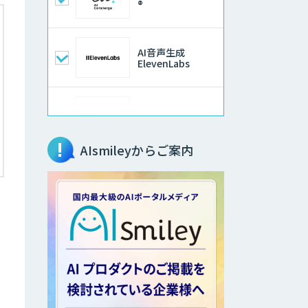
®
AI音声生成
ElevenLabs
QANT スピーク
AIsmileyからご案内
AI Worker
AI開発・伴走支
援・内製化支援
DXセカンドオピニ
オン