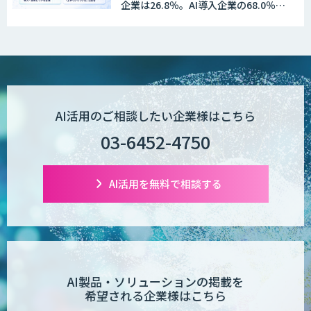
企業は26.8％。AI導入企業の68.0％
が、自社でのAI導入・活用は「上手く
いっている」と回答
Wanderlust RAG コンシェルジュ
POPstation
AI活用のご相談したい企業様はこちら
03-6452-4750
業務特化型AIエージェントの開発支援
「業務AIプロ」
AI活用を無料で相談する
Dify導入支援
AI製品・ソリューションの掲載を
希望される企業様はこちら
Dify開発支援