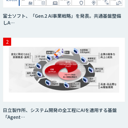
フィジカルAI・AIロボット向け教師デー
富士ソフト、「Gen.2 AI事業戦略」を発表。共通基盤整備
タ収集・作成
しA…
SaaS・サブスク向け収益管理プラット
フォーム「ソアスク」
JOINT AI Flow byGMO
Teachme Biz
日立製作所、システム開発の全工程にAIを適用する基盤
「Agent…
AIR-NEXUS