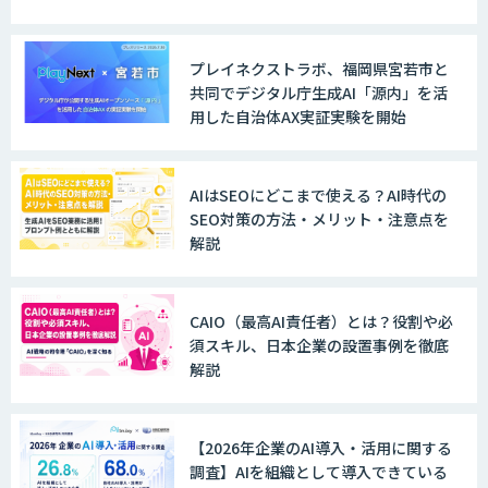
LINE WORKS AiNote
プレイネクストラボ、福岡県宮若市と
共同でデジタル庁生成AI「源内」を活
用した自治体AX実証実験を開始
Explaza 生成AI Partner｜AIエージェン
ト
AIはSEOにどこまで使える？AI時代の
SEO対策の方法・メリット・注意点を
解説
GENIEE SFA/CRM
CAIO（最高AI責任者）とは？役割や必
須スキル、日本企業の設置事例を徹底
WAN-RECORD Plus
解説
【2026年企業のAI導入・活用に関する
Explaza 生成AI Partner | AX
調査】AIを組織として導入できている