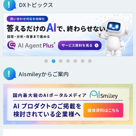
DXトピックス
オーダーメイドAI人材育成研修
Brain Plus for Sales
AIsmileyからご案内
データ分析/AI開発/コンサルティング
Docify（ドシファイ）
STORM Platform