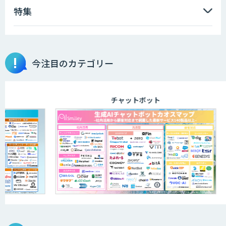
特集
AIエンジニアアカデミー（バイブコーデ
ィング研修）
今注目のカテゴリー
aiDAPTIV+
チャットボット
ELYZA Works with KDDI
JAPAN AI KNOWLEDGE
医療文書作成を効率化する生成
AI「OPTiM AI ホスピタル」