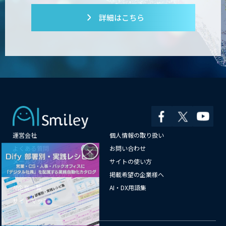
詳細はこちら
PATPOST
貴社専用ナレッジAI構築
運営会社
個人情報の取り扱い
展示会の名刺を商談に変える
「GenLead」
×
よくある質問
お問い合わせ
メールマガジン登録
サイトの使い方
情報提供はこちらから
掲載希望の企業様へ
AI企業一覧
AI・DX用語集
RAG技術研修
サイトマップ