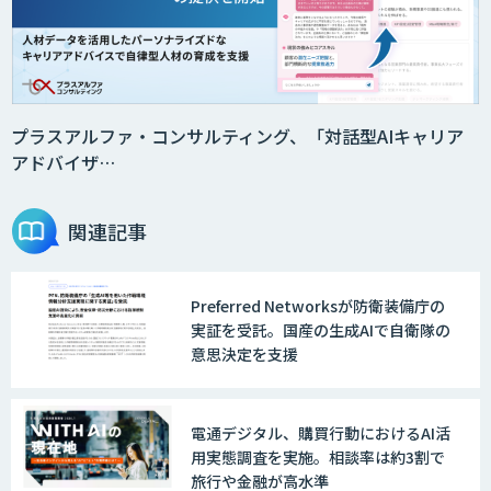
員」
2層ナレッジ×AIで顧客コミュニケーシ
ョンを効率化「ZEROCK」
プラスアルファ・コンサルティング、「対話型AIキャリア
アドバイザ…
＜Dify活用＞AIエージェントDRIVE
関連記事
Preferred Networksが防衛装備庁の
戦略策定から実装まで一気通貫のAIエー
実証を受託。国産の生成AIで自衛隊の
ジェント開発
意思決定を支援
WARP NEXT
電通デジタル、購買行動におけるAI活
用実態調査を実施。相談率は約3割で
旅行や金融が高水準