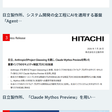
映像解析ソリューション kizkia
日立製作所、システム開発の全工程にAIを適用する基盤
「Agent…
消耗品管理クラウド
生成AIの業務活用は「Safe AI
Gateway」
スマート工場ソリューションkizkia-
Meter
日立製作所、「Claude Mythos Preview」を用い…
Preferred Networks Visual Inspection