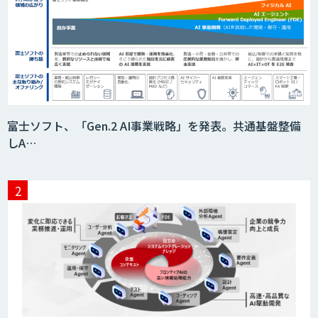
積算AI
ID ZERO（アイディーゼロ）
富士ソフト、「Gen.2 AI事業戦略」を発表。共通基盤整備
しA…
Video Questor
身体・動作解析AIソリューション