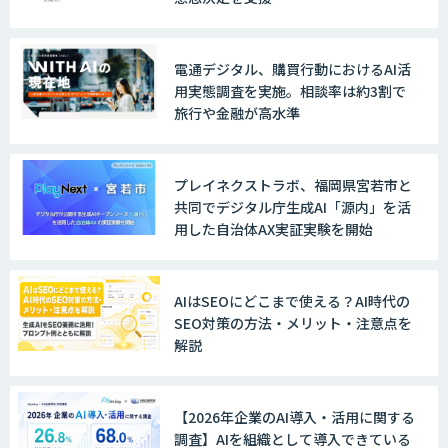
AI 受託開発・導入支援
電通デジタル、購買行動におけるAI活
用実態調査を実施。相談率は約3割で
旅行や金融が高水準
TERAS AIカメラソリューション
プレイネクストラボ、福岡県宮若市と
共同でデジタル庁生成AI「源内」を活
用した自治体AX実証実験を開始
AIカメラ「GAUDi EYE」
AIはSEOにどこまで使える？AI時代の
SEO対策の方法・メリット・注意点を
AI・DXコンサルティング伴走支援サービ
解説
ス
【2026年企業のAI導入・活用に関する
調査】AIを組織として導入できている
FUNNELシリーズ