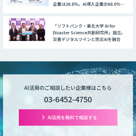
企業は26.8％。AI導入企業の68.0％
が、自社でのAI導入・活用は「上手く
いっている」と回答
「ソフトバンク・東北大学 AI for
AI受託開発（データ分析・画像認識）
Disaster Science共創研究所」設立。
災害デジタルツインと防災AIを融合
低コスト・短納期のAI受託開発
【現場に特化したAI】映像解析・画像解
AI活用のご相談したい企業様はこちら
析総合ソリューション
03-6452-4750
comipro AI
AI活用を無料で相談する