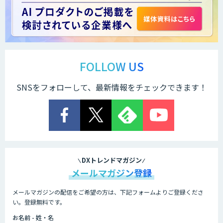
LINE WORKS PaperOn
製造業特化の図面DXサービス「図面ベー
ス」
FOLLOW US
SNSをフォローして、最新情報をチェックできます！
TIGEREYE AGENT
顔認証・物体検出向け画像データ販売サ
ービス
DXトレンドマガジン
メールマガジン登録
メールマガジンの配信をご希望の方は、下記フォームよりご登録くださ
Asteria AIoT Suite｜Gravio – 画像認識
い。登録無料です。
AI活用サービス
お名前 - 姓・名