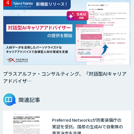
サテライトAI
音声・画像・動画データセット販売・収
集
法人向けAIドライブレコーダー「ナウ
ト」
プラスアルファ・コンサルティング、「対話型AIキャリア
アドバイザ…
AI・データ活用コンサルティング・受託
開発支援
関連記事
Preferred Networksが防衛装備庁の
物流チェッカー
実証を受託。国産の生成AIで自衛隊の
意思決定を支援