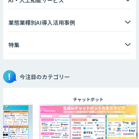
AI・人工知能サービス
ソフトクリエイトのAI開発サービス
業態業種別AI導入活用事例
特集
AIポチっと
今注目のカテゴリー
TDSEEye
チャットボット
APTOのAI受託開発
高性能・省電力を両立した小型AIゲート