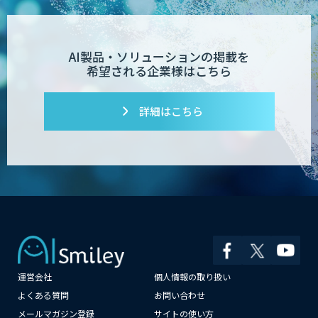
デジパーク
AI製品・ソリューションの掲載を
希望される企業様はこちら
デジフロー
詳細はこちら
コンクリート劣化検出 画像処理技術
SciCS
安全品質AIソリューション
運営会社
個人情報の取り扱い
大型車専用 巻き込み警告システム SEES-
1000シリーズ
よくある質問
お問い合わせ
メールマガジン登録
サイトの使い方