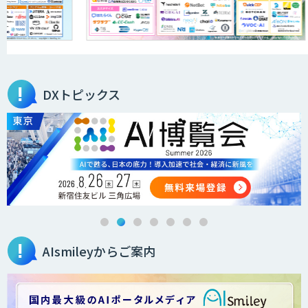
ウェイ「ARTiGO A5000」
アラヤの画像認識AIソリューション
DXトピックス
高性能 AI エンジン搭載エッジシステム
「VAB-5000」
３次元計測アプリRulerless
AIsmileyからご案内
AIカメラ搭載ドライブレコーダー「VIA
Mobile360 D700」