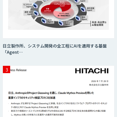
miibo
AIエージェントコース
日立製作所、システム開発の全工程にAIを適用する基盤
「Agent…
DELTA AI AGENT システム
ニーズを理解する対話型AIエージェント
「AI’mON for 展示会」
Web接客を進化させる対話型AIエージェ
ント「AI’mON for WEB」