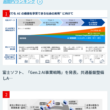
週間PVランキング
財/FMEA/電気回路/CAD/外観検査）
異常検知AI
需要予測＋業務最適化AIシステム
『KISS』
imprai ezCheck
富士ソフト、「Gen.2 AI事業戦略」を発表。共通基盤整備
しA…
JAPAN AI HR