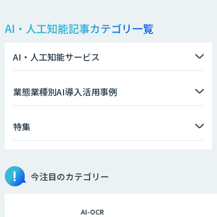
AI・人工知能記事カテゴリ一覧
STORM Platform
AI・人工知能サービス
imprai ezKotae
業態業種別AI導入活用事例
特集
データ分析エージェント
物品輸出から留学生・研究者のバックチ
今注目のカテゴリー
ェックまで自動化。輸出管理
AI「TRAFEED」
AI-OCR