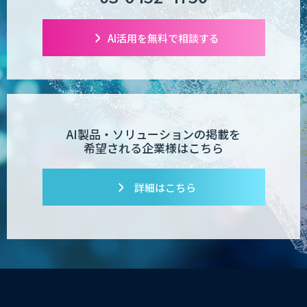
【営業特化】AIエージェント構築サービ
ス
AI活用を無料で相談する
TIGEREYE AGENT
AI製品・ソリューションの掲載を
希望される企業様はこちら
AI開発・伴走支援・内製化支援
詳細はこちら
「ジンベイ AI技術実装アドバイザリー」
サービス
AI新規事業企画・開発支援