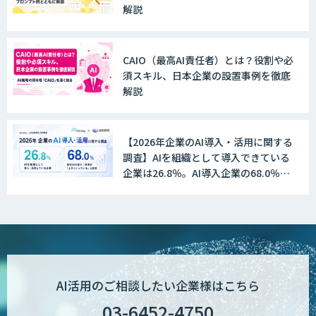
解説
データ構造化ソリューション「DX-laei」
CAIO（最高AI責任者）とは？役割や必
須スキル、日本企業の設置事例を徹底
MµgenGAI
解説
【2026年企業のAI導入・活用に関する
図面検索AI
調査】AIを組織として導入できている
企業は26.8％。AI導入企業の68.0％
が、自社でのAI導入・活用は「上手く
いっている」と回答
図面生成AI
AI Worker
AI活用のご相談したい企業様はこちら
03-6452-4750