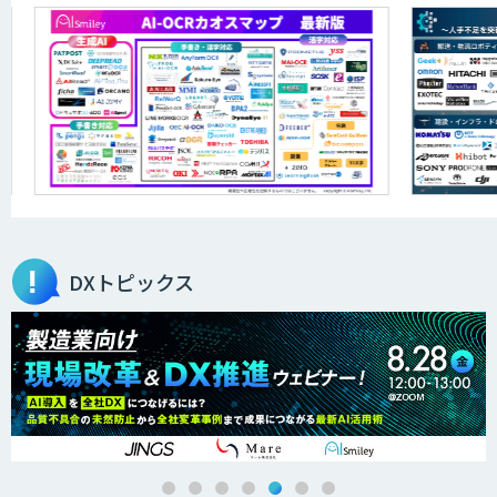
JOINT AI Flow byGMO
AIR-NEXUS
営業支援/ 業務自動化 AI
DXトピックス
secondz Agentsense
法人向けAIエージェント「OfficeAI社
員」