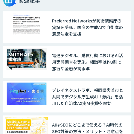
関連記事
Preferred Networksが防衛装備庁の
JAPAN AI SALES
実証を受託。国産の生成AIで自衛隊の
意思決定を支援
JAPAN AI MARKETING
電通デジタル、購買行動におけるAI活
用実態調査を実施。相談率は約3割で
旅行や金融が高水準
ノウハウが必要な受注業務をAIエージェ
ントが自動処理します 『Knowfa（ノウ
ファ）受注AIエージェント』
プレイネクストラボ、福岡県宮若市と
共同でデジタル庁生成AI「源内」を活
用した自治体AX実証実験を開始
MANA Buddy
AIはSEOにどこまで使える？AI時代の
SEO対策の方法・メリット・注意点を