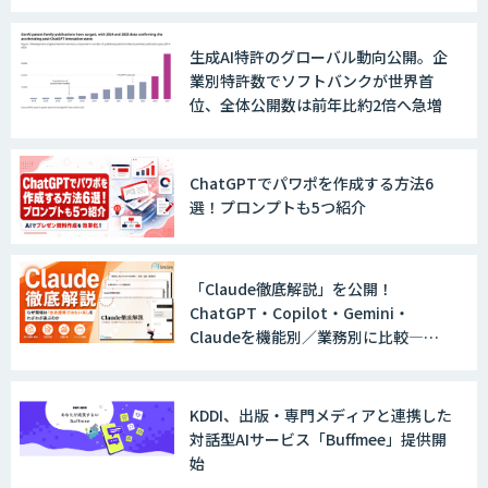
生成AI特許のグローバル動向公開。企
戦略策定から実装まで一気通貫のAIエー
業別特許数でソフトバンクが世界首
ジェント開発
位、全体公開数は前年比約2倍へ急増
WARP NEXT
ChatGPTでパワポを作成する方法6
選！プロンプトも5つ紹介
LINE WORKS AiNote
「Claude徹底解説」を公開！
ChatGPT・Copilot・Gemini・
Claudeを機能別／業務別に比較―自
社に合う生成AIの選び方がわかる実践
Explaza 生成AI Partner｜AIエージェン
ガイド
ト
KDDI、出版・専門メディアと連携した
対話型AIサービス「Buffmee」提供開
始