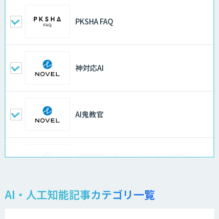
PKSHA FAQ
神対応AI
AI鬼教官
設計不明の古いシステムをAIが解析して
仕様書化「システム解析AI」
AI・人工知能記事カテゴリ一覧
LLMOチェキ