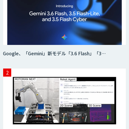
データ分析エージェント
「AI課題の⽬利き」コンサルティングサ
Google、「Gemini」新モデル「3.6 Flash」「3…
ービス
フィジカルAI・AIロボット向け教師デー
タ収集・作成
SaaS・サブスク向け収益管理プラット
フォーム「ソアスク」