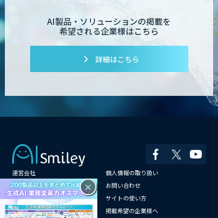
業務特化型AIエージェントの開発支援
「業務AIプロ」
AI製品・ソリューションの掲載を
希望される企業様はこちら
詳細はこちら
Dify導入支援
Dify開発支援
PATPOST
運営会社
個人情報の取り扱い
×
よくある質問
お問い合わせ
メールマガジン登録
サイトの使い方
貴社専用ナレッジAI構築
情報提供はこちらから
掲載希望の企業様へ