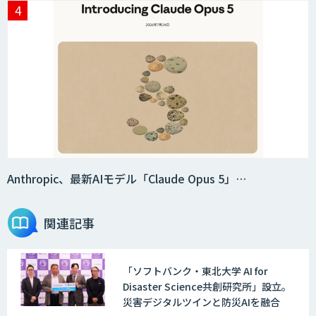
secondz Agentsense
Smart Search
法人向けAIエージェント「OfficeAI社
員」
Anthropic、最新AIモデル「Claude Opus 5」…
関連記事
2層ナレッジ×AIで顧客コミュニケーシ
ョンを効率化「ZEROCK」
「ソフトバンク・東北大学 AI for
Disaster Science共創研究所」設立。
＜Dify活用＞AIエージェントDRIVE
災害デジタルツインと防災AIを融合