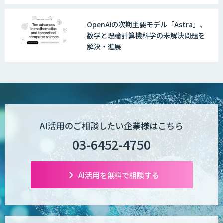
GENIEE SFA/CRM
OpenAIの次期主要モデル「Astra」、
数学と理論計算機科学の未解決問題を
解決・進展
WAN-RECORD Plus
Explaza 生成AI Partner | AX
AI活用のご相談したい企業様はこちら
03-6452-4750
Wanderlust RAG コンシェルジュ
AI活用を無料で相談する
POPstation