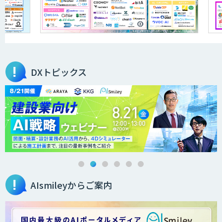
ELYZA Works with KDDI
JAPAN AI KNOWLEDGE
DXトピックス
医療文書作成を効率化する生成
AI「OPTiM AI ホスピタル」
オーダーメイドAI人材育成研修
AIsmileyからご案内
Brain Plus for Sales