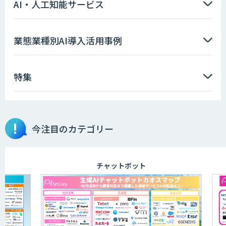
AI・人工知能サービス
AIエージェント開発支援
業態業種別AI導入活用事例
特集
AIエンジニアアカデミー（バイブコーデ
ィング研修）
今注目のカテゴリー
aiDAPTIV+
チャットボット
アリストルの法人向けAI研修