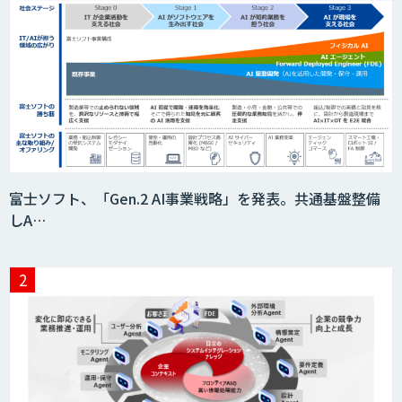
異常検知AI
需要予測＋業務最適化AIシステム
『KISS』
imprai ezCheck
富士ソフト、「Gen.2 AI事業戦略」を発表。共通基盤整備
しA…
JAPAN AI HR
miibo