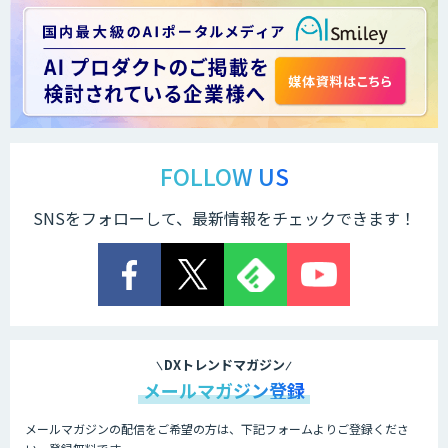
＜Dify活用＞AIエージェントDRIVE
戦略策定から実装まで一気通貫のAIエー
ジェント開発
FOLLOW US
SNSをフォローして、最新情報をチェックできます！
Explaza 生成AI Partner｜AIエージェン
ト
業務特化型AIエージェントの開発支援
「業務AIプロ」
DXトレンドマガジン
メールマガジン登録
メールマガジンの配信をご希望の方は、下記フォームよりご登録くださ
Dify導入支援