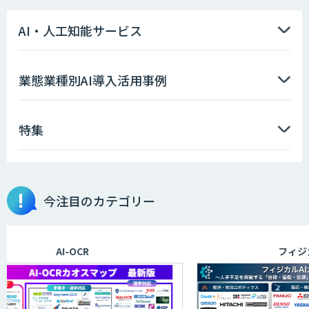
STORM Platform
AI・人工知能サービス
imprai ezKotae
業態業種別AI導入活用事例
特集
データ分析エージェント
物品輸出から留学生・研究者のバックチ
今注目のカテゴリー
ェックまで自動化。輸出管理
AI「TRAFEED」
AI-OCR
フィジカルA
JOINT AI Flow byGMO