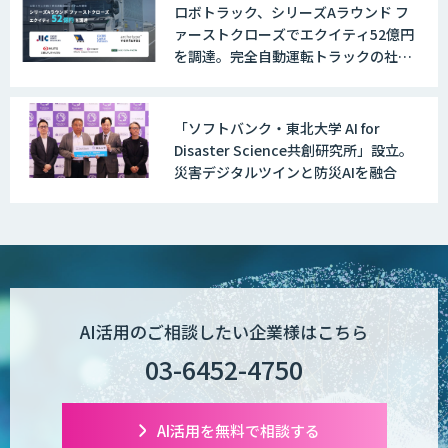
ロボトラック、シリーズAラウンド フ
ァーストクローズでエクイティ52億円
MµgenGAI
を調達。完全自動運転トラックの社会
実装に向けた開発・実証を推進
「ソフトバンク・東北大学 AI for
図面検索AI
Disaster Science共創研究所」設立。
災害デジタルツインと防災AIを融合
図面生成AI
AI Worker
AI活用のご相談したい企業様はこちら
03-6452-4750
【営業特化】AIエージェント構築サービ
ス
AI活用を無料で相談する