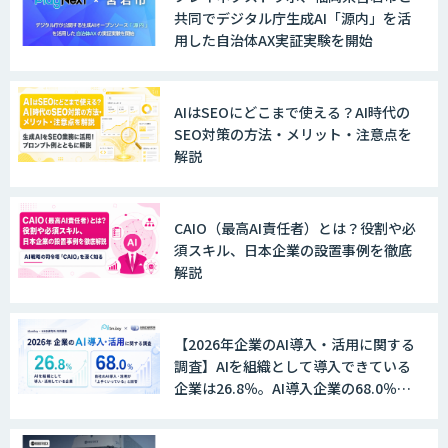
JAPAN AI SALES
共同でデジタル庁生成AI「源内」を活
用した自治体AX実証実験を開始
JAPAN AI MARKETING
AIはSEOにどこまで使える？AI時代の
SEO対策の方法・メリット・注意点を
解説
ノウハウが必要な受注業務をAIエージェ
ントが自動処理します 『Knowfa（ノウ
ファ）受注AIエージェント』
CAIO（最高AI責任者）とは？役割や必
須スキル、日本企業の設置事例を徹底
解説
MANA Buddy
【2026年企業のAI導入・活用に関する
調査】AIを組織として導入できている
企業は26.8％。AI導入企業の68.0％
データ構造化ソリューション「DX-laei」
が、自社でのAI導入・活用は「上手く
いっている」と回答