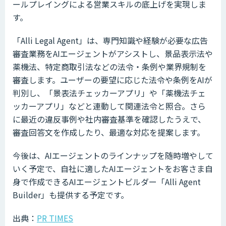
ールプレイングによる営業スキルの底上げを実現しま
す。
「Alli Legal Agent」は、専門知識や経験が必要な広告
審査業務をAIエージェントがアシストし、景品表示法や
薬機法、特定商取引法などの法令・条例や業界規制を
審査します。ユーザーの要望に応じた法令や条例をAIが
判別し、「景表法チェッカーアプリ」や「薬機法チェ
ッカーアプリ」などと連動して関連法令と照合。さら
に最近の違反事例や社内審査基準を確認したうえで、
審査回答文を作成したり、最適な対応を提案します。
今後は、AIエージェントのラインナップを随時増やして
いく予定で、自社に適したAIエージェントをお客さま自
身で作成できるAIエージェントビルダー「Alli Agent
Builder」も提供する予定です。
出典：
PR TIMES