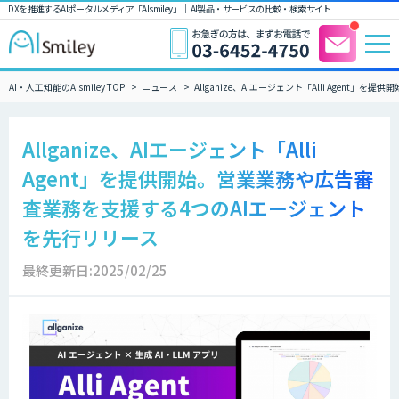
DXを推進するAIポータルメディア「AIsmiley」｜ AI製品・サービスの比較・検索サイト
AI・人工知能のAIsmiley TOP
ニュース
Allganize、AIエージェント「Alli Agen
Allganize、AIエージェント「Alli
Agent」を提供開始。営業業務や広告審
査業務を支援する4つのAIエージェント
を先行リリース
最終更新日:2025/02/25