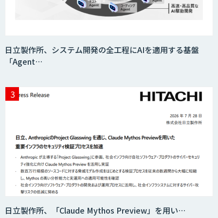
AIエージェントコース
日立製作所、システム開発の全工程にAIを適用する基盤
「Agent…
DELTA AI AGENT システム
ニーズを理解する対話型AIエージェント
「AI’mON for 展示会」
Web接客を進化させる対話型AIエージェ
ント「AI’mON for WEB」
日立製作所、「Claude Mythos Preview」を用い…
AIエージェント構築支援サービス