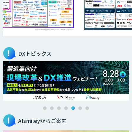
AIR-NEXUS
営業支援/ 業務自動化 AI
DXトピックス
secondz Agentsense
法人向けAIエージェント「OfficeAI社
員」
AIsmileyからご案内
2層ナレッジ×AIで顧客コミュニケーシ
ョンを効率化「ZEROCK」