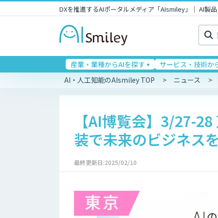
DXを推進するAIポータルメディア「AIsmiley」｜ A
検
索:
産業・業種からAIを探す
サービス・技術から
AI・人工知能のAIsmiley TOP
ニュース
【AI博覧会】3/27-
装で未来のビジネス
最終更新日:2025/02/10