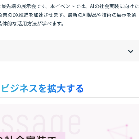
てた最先端の展示会です。本イベントでは、AIの社会実装に向けた
業のDX推進を加速させます。最新のAI製品や技術の展示を通
具体的な活用方法が学べます。
w
de
o
[
[
]
]
sh
hi
のビジネスを拡大する