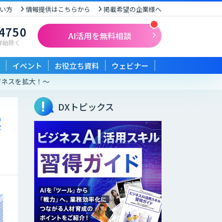
い方
情報提供はこちらから
掲載希望の企業様へ
-4750
AI活用を無料相談
末年始除く
イベント
お役立ち資料
ウェビナー
ビジネスを拡大！～
DXトピックス
実