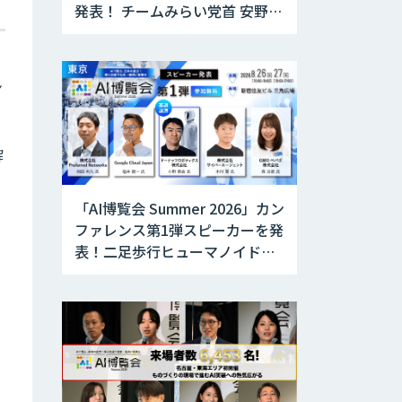
発表！ チームみらい党首 安野貴
博氏が「AI時代のDX戦略」を解
説。 デジタル庁のガバメント
AI、経営・製造・営業のAI活用
ン
事例も公開
解
「AI博覧会 Summer 2026」カン
ファレンス第1弾スピーカーを発
表！二足歩行ヒューマノイドの
ドーナッツロボティクス、国産
LLM「PLaMo」のPreferred
Networksが登壇