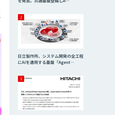
を発表。共通基盤整備しA…
を
一
日立製作所、システム開発の全工程
にAIを適用する基盤「Agent…