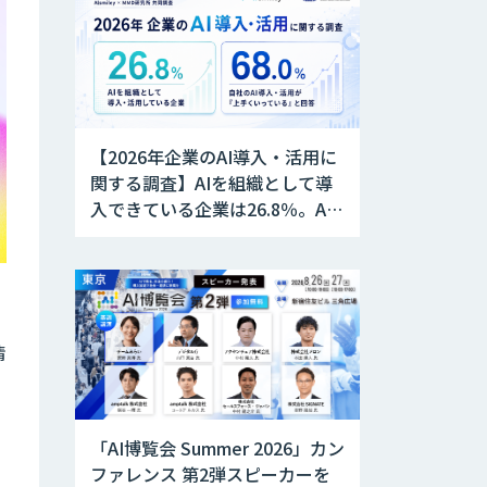
【2026年企業のAI導入・活用に
関する調査】AIを組織として導
入できている企業は26.8％。AI
導入企業の68.0％が、自社での
AI導入・活用は「上手くいって
いる」と回答
情
「AI博覧会 Summer 2026」カン
ファレンス 第2弾スピーカーを