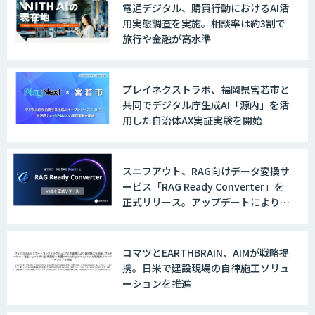
電通デジタル、購買行動におけるAI活
用実態調査を実施。相談率は約3割で
旅行や金融が高水準
プレイネクストラボ、福岡県宮若市と
共同でデジタル庁生成AI「源内」を活
用した自治体AX実証実験を開始
スニフアウト、RAG向けデータ変換サ
ービス「RAG Ready Converter」を
正式リリース。アップデートにより変
換精度の向上やセキュリティ強化を実
現
コマツとEARTHBRAIN、AIMが戦略提
携。日米で建設現場の自律施工ソリュ
ーションを推進