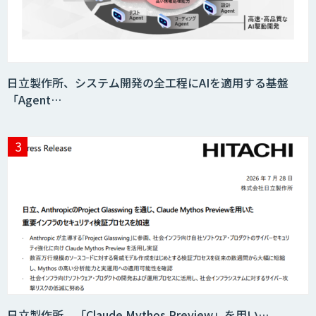
日立製作所、システム開発の全工程にAIを適用する基盤
「Agent…
日立製作所、「Claude Mythos Preview」を用い…