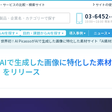
I製品・サービスの比較・検索サイト
サイトの使
03-6452
10:00〜18:00 年
AIを探す
目的・課題からAIを探す
導入事例
ニュース
世界初！AI PicassoがAIで生成した画像に特化した素材サイト「AI素材
soがAIで生成した画像に特化した素材
m」をリリース