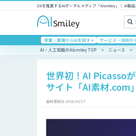
DXを推進するAIポータルメディア「AIsmiley」｜ A
検
索:
産業・業種からAIを探す
サービス・技術から
AI・人工知能のAIsmiley TOP
ニュース
世界初！AI Picas
サイト「AI素材.co
最終更新日:2026/03/17