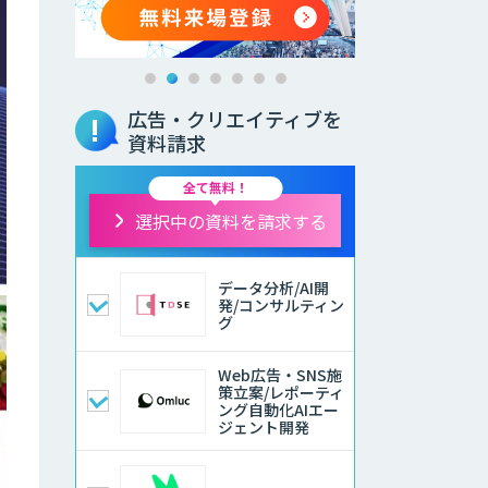
広告・クリエイティブを
資料請求
全て無料！
選択中の資料を請求する
データ分析/AI開
発/コンサルティン
グ
Web広告・SNS施
策立案/レポーティ
ング自動化AIエー
ジェント開発