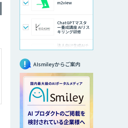
m2view
ChatGPTマスタ
ー養成講座 AIリス
ス
キリング研修
法人向け生成AIチ
ャットサービス
「ナレフルチャッ
ト」
AIsmileyからご案内
SEO特化型のAI自
動記事生成ツール
Creative Drive
CATS
comipro AI