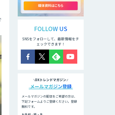
で
hachidori LINE広
告
FOLLOW US
SNSをフォローして、最新情報をチ
A-BiSU
ェックできます！
BOTCHAN for LP
DXトレンドマガジン
メールマガジン登録
BOTCHAN EFO
メールマガジンの配信をご希望の方は、
下記フォームよりご登録ください。登録
無料です。
Rtoaster
お名前 - 姓・名