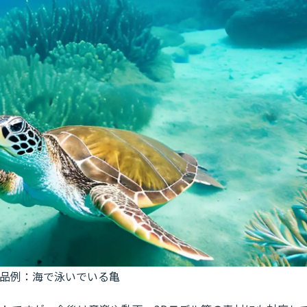
品例：海で泳いでいる亀