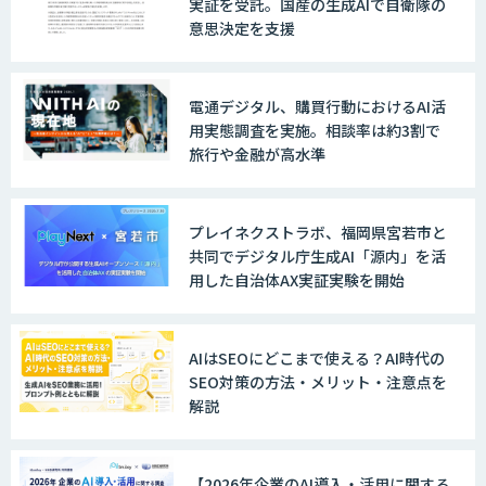
実証を受託。国産の生成AIで自衛隊の
意思決定を支援
電通デジタル、購買行動におけるAI活
用実態調査を実施。相談率は約3割で
旅行や金融が高水準
プレイネクストラボ、福岡県宮若市と
共同でデジタル庁生成AI「源内」を活
用した自治体AX実証実験を開始
AIはSEOにどこまで使える？AI時代の
SEO対策の方法・メリット・注意点を
解説
【2026年企業のAI導入・活用に関する