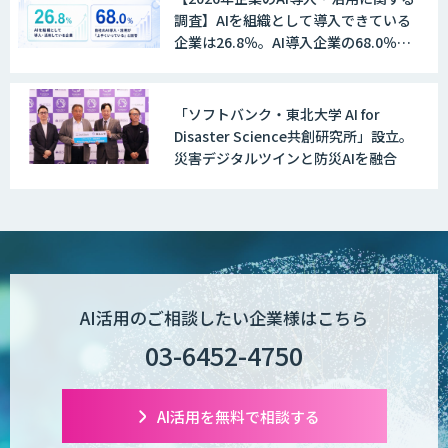
調査】AIを組織として導入できている
企業は26.8％。AI導入企業の68.0％
が、自社でのAI導入・活用は「上手く
いっている」と回答
「ソフトバンク・東北大学 AI for
Disaster Science共創研究所」設立。
災害デジタルツインと防災AIを融合
AI活用のご相談したい企業様はこちら
03-6452-4750
AI活用を無料で相談する