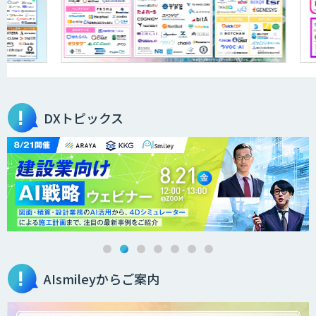
DXセカンドオピニオン
サテライトAI
DXトピックス
BIGDAT@Analysis
AI・データ活用コンサルティング・受託
開発支援
AIsmileyからご案内
AI・DXコンサルティング伴走支援サービ
ス