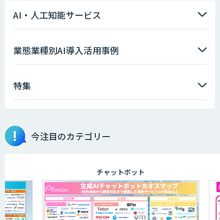
AI・人工知能サービス
Asteria AIoT Suite｜Gravio – 画像認識
業態業種別AI導入活用事例
AI活用サービス
特集
画像解析・デジタルツイン領域のAI開発
今注目のカテゴリー
AI開発・伴走支援・内製化支援
チャットボット
ID ZERO（アイディーゼロ）