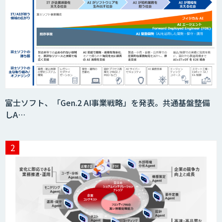
AIモデル開発
DX戦略・AIモデル構築コンサルティング
MAISTER™
富士ソフト、「Gen.2 AI事業戦略」を発表。共通基盤整備
しA…
サプライチェーンの計画業務最適化サー
ビス
MatrixFlow