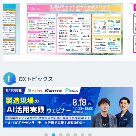
JOINT AI Flow byGMO
AIR-NEXUS
営業支援/ 業務自動化 AI
DXトピックス
secondz Agentsense
法人向けAIエージェント「OfficeAI社
員」