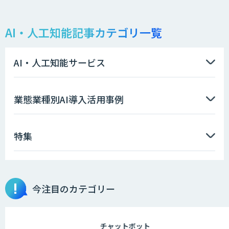
AI・人工知能記事カテゴリ一覧
STORM Platform
AI・人工知能サービス
imprai ezKotae
業態業種別AI導入活用事例
特集
データ分析エージェント
物品輸出から留学生・研究者のバックチ
今注目のカテゴリー
ェックまで自動化。輸出管理
AI「TRAFEED」
チャットボット