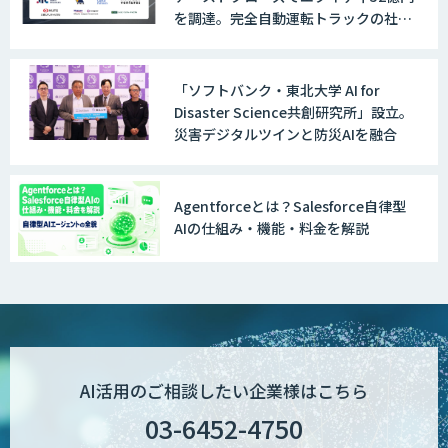
を調達。完全自動運転トラックの社会
データ構造化ソリューション「DX-laei」
実装に向けた開発・実証を推進
「ソフトバンク・東北大学 AI for
Disaster Science共創研究所」設立。
MµgenGAI
災害デジタルツインと防災AIを融合
Agentforceとは？Salesforce自律型
図面検索AI
AIの仕組み・機能・料金を解説
図面生成AI
AI活用のご相談したい企業様はこちら
AI Worker
03-6452-4750