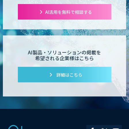
【営業特化】AIエージェント構築サービ
AI活用を無料で相談する
ス
TIGEREYE AGENT
AI製品・ソリューションの掲載を
希望される企業様はこちら
AI開発・伴走支援・内製化支援
詳細はこちら
「ジンベイ AI技術実装アドバイザリー」
サービス
AI新規事業企画・開発支援