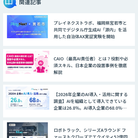
関連記事
プレイネクストラボ、福岡県宮若市と
JAPAN AI SALES
共同でデジタル庁生成AI「源内」を活
用した自治体AX実証実験を開始
JAPAN AI MARKETING
CAIO（最高AI責任者）とは？役割や必
須スキル、日本企業の設置事例を徹底
解説
ノウハウが必要な受注業務をAIエージェ
ントが自動処理します 『Knowfa（ノウ
ファ）受注AIエージェント』
【2026年企業のAI導入・活用に関する
調査】AIを組織として導入できている
企業は26.8％。AI導入企業の68.0％
が、自社でのAI導入・活用は「上手く
MANA Buddy
いっている」と回答
ロボトラック、シリーズAラウンド フ
ァーストクローズでエクイティ52億円