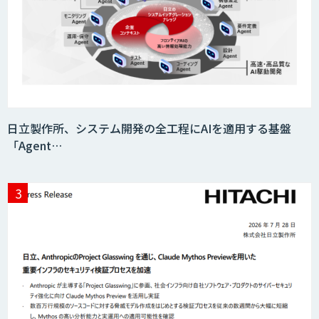
miibo
AIエージェントコース
日立製作所、システム開発の全工程にAIを適用する基盤
「Agent…
DELTA AI AGENT システム
ニーズを理解する対話型AIエージェント
「AI’mON for 展示会」
Web接客を進化させる対話型AIエージェ
ント「AI’mON for WEB」