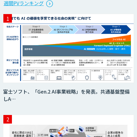
週間PVランキング
財/FMEA/電気回路/CAD/外観検査）
異常検知AI
需要予測＋業務最適化AIシステム
『KISS』
imprai ezCheck
富士ソフト、「Gen.2 AI事業戦略」を発表。共通基盤整備
しA…
JAPAN AI HR