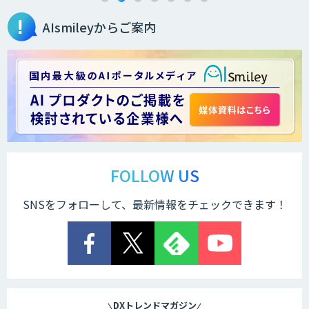
AIsmileyからご案内
2層ナレッジ×AIで顧客コミュニケーシ
ョンを効率化「ZEROCK」
＜Dify活用＞AIエージェントDRIVE
戦略策定から実装まで一気通貫のAIエー
ジェント開発
FOLLOW US
SNSをフォローして、最新情報をチェックできます！
Explaza 生成AI Partner｜AIエージェン
ト
業務特化型AIエージェントの開発支援
「業務AIプロ」
DXトレンドマガジン