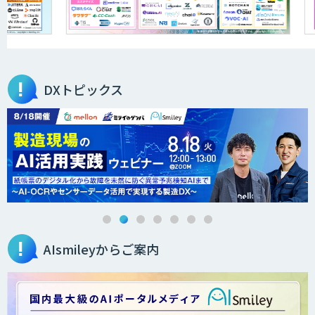
Dify開発支援
DXトピックス
RAG技術研修
AI活用e-Learningサービス
AIsmileyからご案内
manebi eラーニング