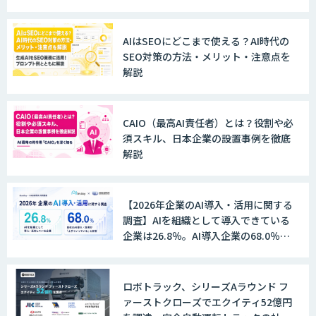
AI/DX顧問サービス
AIはSEOにどこまで使える？AI時代の
SEO対策の方法・メリット・注意点を
解説
企業向けDXスキル診断ツール
「Techscore」
CAIO（最高AI責任者）とは？役割や必
須スキル、日本企業の設置事例を徹底
解説
AI Academy
【2026年企業のAI導入・活用に関する
調査】AIを組織として導入できている
企業は26.8％。AI導入企業の68.0％
が、自社でのAI導入・活用は「上手く
いっている」と回答
ロボトラック、シリーズAラウンド フ
ァーストクローズでエクイティ52億円