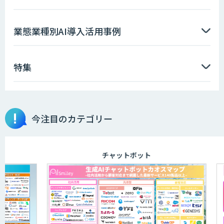
AI/DX研修
業態業種別AI導入活用事例
特集
生成AI活用 1day ブートキャンプ
「AI課題の⽬利き」コンサルティングサ
今注目のカテゴリー
ービス
チャットボット
WARP NEXT
Dify導入支援