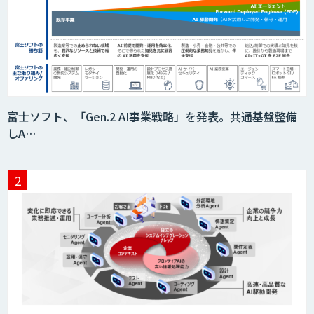
これからDXコア人材を育成していくなら
Dify研修
法人向け生成AIチャットサービス「ナレ
富士ソフト、「Gen.2 AI事業戦略」を発表。共通基盤整備
フルチャット」
しA…
Video Questor
『AI』AI・ChatGPTのビジネス活用を戦
略立案から開発・運用までご支援
Givery AI トレーニング＆アセスメント