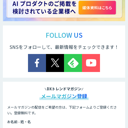
生成AI研修サービス「CCAL研修」
伴走型でAI活用を定着させる「生成AIブ
ートキャンプ」
FOLLOW US
SNSをフォローして、最新情報をチェックできます！
AIガイドライン策定コンサルティング
SAMURAI YOSHINA
DXトレンドマガジン
メールマガジン登録
メールマガジンの配信をご希望の方は、下記フォームよりご登録くださ
AI Worker
い。登録無料です。
お名前 - 姓・名