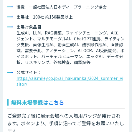
後援 一般社団法人日本ディープラーニング協会
出展社 100社 約150製品以上
出展対象品目
生成AI、LLM、RAG構築、ファインチューニング、AIエー
ジェント、マルチモーダルAI、ChatGPT連携、ライティン
グ支援、画像生成AI、動画生成AI、議事録作成AI、画像認
識、需要予測、アノテーション、AI-OCR、AI受託開発、ボ
イスボット、バーチャルヒューマン、エッジAI、データ分
析、リスキリング、外観検査、顔認証等
公式サイト：
https://aismiley.co.jp/ai_hakurankai/2024_summer_vi
sitor/
無料来場登録はこちら
ご登録完了後に展示会場への入場用バッジが発行され
ます。ボタンより、手順に沿ってご登録をお願いいたし
ます。