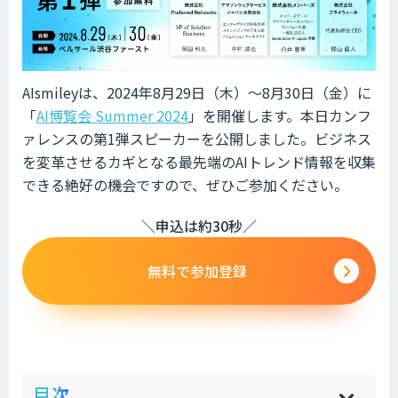
AIsmileyは、2024年8月29日（木）～8月30日（金）に
「
AI博覧会 Summer 2024
」を開催します。本日カンフ
ァレンスの第1弾スピーカーを公開しました。ビジネス
を変革させるカギとなる最先端のAIトレンド情報を収集
できる絶好の機会ですので、ぜひご参加ください。
＼申込は約30秒／
無料で参加登録
ow
de
目次
[
[
]
]