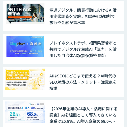
電通デジタル、購買行動におけるAI活
用実態調査を実施。相談率は約3割で
旅行や金融が高水準
プレイネクストラボ、福岡県宮若市と
共同でデジタル庁生成AI「源内」を活
用した自治体AX実証実験を開始
AIはSEOにどこまで使える？AI時代の
SEO対策の方法・メリット・注意点を
解説
【2026年企業のAI導入・活用に関する
調査】AIを組織として導入できている
企業は26.8％。AI導入企業の68.0％