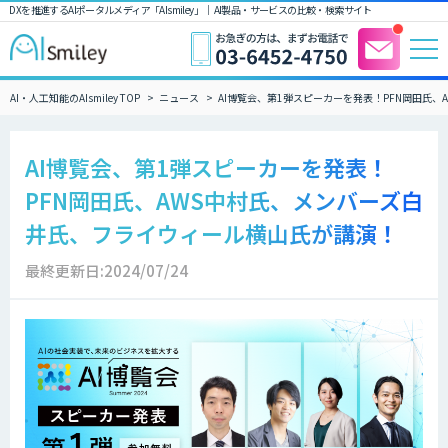
DXを推進するAIポータルメディア「AIsmiley」｜ AI製品・サービスの比較・検索サイト
AI・人工知能のAIsmiley TOP
ニュース
AI博覧会、第1弾スピーカーを発表！PFN岡田氏
AI博覧会、第1弾スピーカーを発表！
PFN岡田氏、AWS中村氏、メンバーズ白
井氏、フライウィール横山氏が講演！
最終更新日:2024/07/24