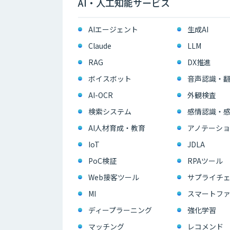
AI・人工知能サービス
AIエージェント
生成AI
Claude
LLM
RAG
DX推進
ボイスボット
音声認識・
AI-OCR
外観検査
検索システム
感情認識・
AI人材育成・教育
アノテーショ
IoT
JDLA
PoC検証
RPAツール
Web接客ツール
サプライチェ
MI
スマートフ
ディープラーニング
強化学習
マッチング
レコメンド