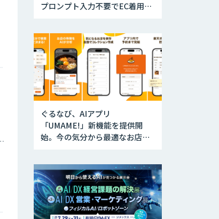
プロンプト入力不要でEC着用画
像生成、制作時間最大95%削減
ぐるなび、AIアプリ
「UMAME!」新機能を提供開
始。今の気分から最適なお店を
庁・地方自治体
瞬時に提案