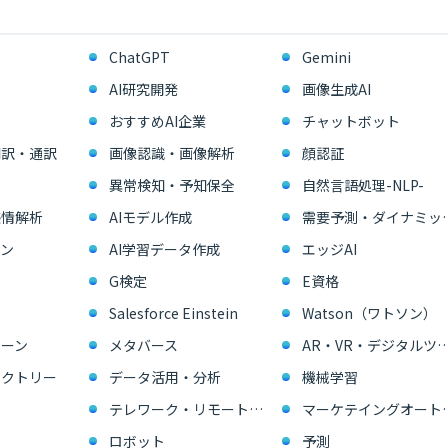
ChatGPT
Gemini
AI研究開発
画像生成AI
おすすめAI企業
チャットボット
翻訳・通訳
画像認識・画像解析
顔認証
異常検知・予知保全
自然言語処理-NLP-
感情解析
AIモデル作成
需要予測・ダイ
ン
AI学習データ作成
エッジAI
G検定
E資格
Salesforce Einstein
Watson（ワトソン）
ーン
メタバース
AR・VR・デジタル
ァクトリー
データ活用・分析
機械学習
テレワーク・リモートワーク
マーケテイングオー
ロボット
予測