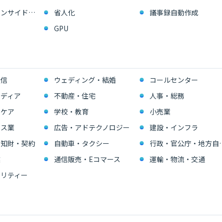
営業支援・インサイドセールス
省人化
議事録自動作成
GPU
通信
ウェディング・結婚
コールセンター
ディア
不動産・住宅
人事・総務
スケア
学校・教育
小売業
ビス業
広告・アドテクノロジー
建設・インフラ
・知財・契約
自動車・タクシー
行政・官公
業
通信販売・Eコマース
運輸・物流・交通
リティー