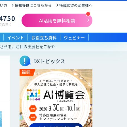
い方
情報提供はこちらから
掲載希望の企業様へ
-4750
AI活用を無料相談
末年始除く
イベント
お役立ち資料
ウェビナー
活性化させる、注目の出展社をご紹介
DXトピックス