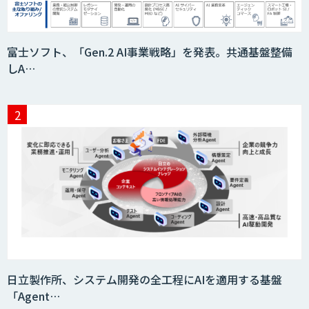
imprai ezCheck
富士ソフト、「Gen.2 AI事業戦略」を発表。共通基盤整備
しA…
JAPAN AI HR
miibo
AIエージェントコース
日立製作所、システム開発の全工程にAIを適用する基盤
「Agent…