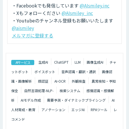
・Facebookでも発信しています
@AIsmiley.inc
・Xもフォローください
@AIsmiley_inc
・Youtubeのチャンネル登録もお願いいたします
@aismiley
メルマガに登録する
生成AI
ChatGPT
LLM
画像生成AI
チャ
AIサービス
ットボット
ボイスボット
音声認識・翻訳・通訳
画像認
識・画像解析
顔認証
AI-OCR
外観検査
異常検知・予知
保全
自然言語処理-NLP-
検索システム
感情認識・感情解
析
AIモデル作成
需要予測・ダイナミックプライシング
AI
人材育成・教育
アノテーション
エッジAI
RPAツール
レ
コメンド