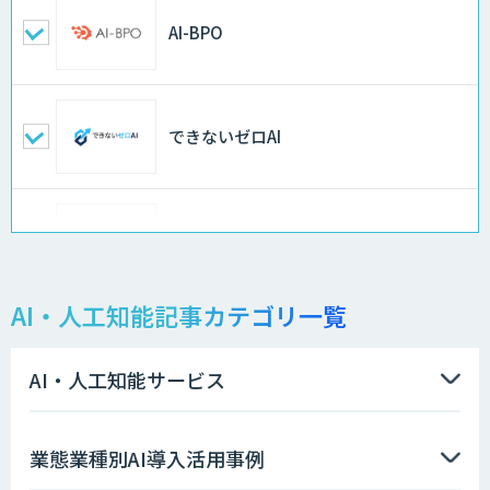
AI-BPO
できないゼロAI
Docify（ドシファイ）
AI・人工知能記事カテゴリ一覧
STORM Platform
AI・人工知能サービス
imprai ezKotae
業態業種別AI導入活用事例