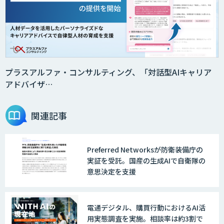
SAT
DX推進のパートナーに「ジンベイ 生成
AI・DXコンサルティング」
プラスアルファ・コンサルティング、「対話型AIキャリア
アドバイザ…
Agentforce
関連記事
Preferred Networksが防衛装備庁の
JAPAN AI SALES
実証を受託。国産の生成AIで自衛隊の
意思決定を支援
JAPAN AI MARKETING
電通デジタル、購買行動におけるAI活
用実態調査を実施。相談率は約3割で