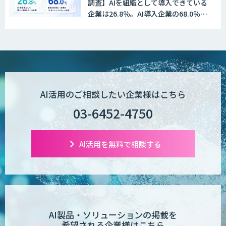
調査】AIを組織として導入できている
企業は26.8％。AI導入企業の68.0％
が、自社でのAI導入・活用は「上手く
いっている」と回答
図面生成AI
AI Worker
AI活用のご相談したい企業様はこちら
03-6452-4750
【営業特化】AIエージェント構築サービ
ス
AI活用を無料で相談する
TIGEREYE AGENT
AI製品・ソリューションの掲載を
希望される企業様はこちら