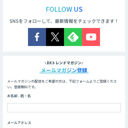
戦略策定から実装まで一気通貫のAIエー
ジェント開発
FOLLOW US
SNSをフォローして、最新情報をチェックできます！
Explaza 生成AI Partner｜AIエージェン
ト
業務特化型AIエージェントの開発支援
「業務AIプロ」
DXトレンドマガジン
メールマガジン登録
メールマガジンの配信をご希望の方は、下記フォームよりご登録くださ
Dify導入支援
い。登録無料です。
お名前 - 姓・名
Dify開発支援
メールアドレス