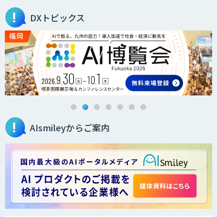
DXトピックス
secondz Agentsense
法人向けAIエージェント「OfficeAI社
員」
AIsmileyからご案内
2層ナレッジ×AIで顧客コミュニケーシ
ョンを効率化「ZEROCK」
＜Dify活用＞AIエージェントDRIVE