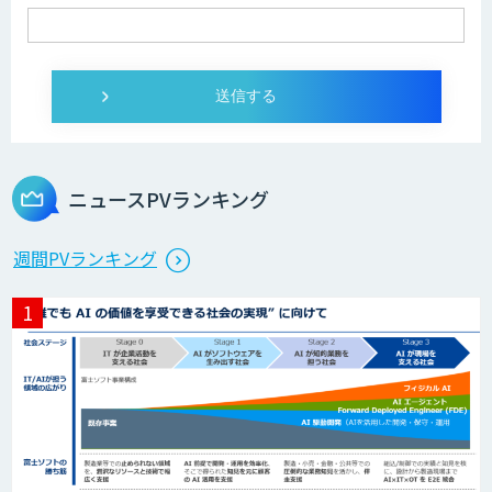
SELFBOT AIエージェント
Dify導入・AIエージェント活用支援サー
ビス
ニュースPVランキング
製造業特化型オーダーメイドAI開発（知
週間PVランキング
財/FMEA/電気回路/CAD/外観検査）
異常検知AI
需要予測＋業務最適化AIシステム
『KISS』