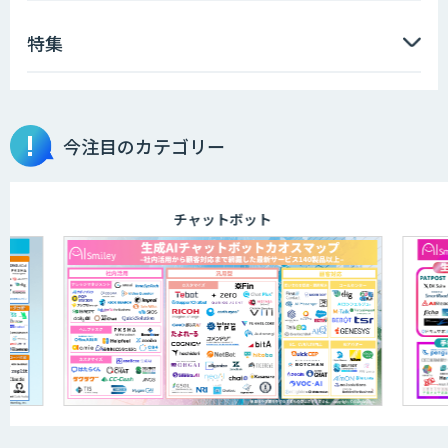
特集
データ分析エージェント
物品輸出から留学生・研究者のバックチ
今注目のカテゴリー
ェックまで自動化。輸出管理
AI「TRAFEED」
チャットボット
JOINT AI Flow byGMO
AIR-NEXUS
営業支援/ 業務自動化 AI