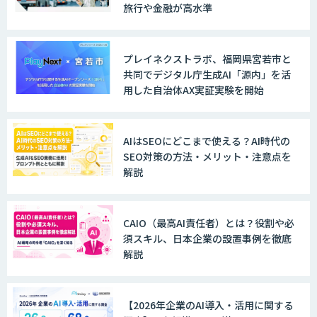
旅行や金融が高水準
ノウハウが必要な受注業務をAIエージェ
ントが自動処理します 『Knowfa（ノウ
ファ）受注AIエージェント』
プレイネクストラボ、福岡県宮若市と
共同でデジタル庁生成AI「源内」を活
用した自治体AX実証実験を開始
MANA Buddy
AIはSEOにどこまで使える？AI時代の
SEO対策の方法・メリット・注意点を
解説
データ構造化ソリューション「DX-laei」
CAIO（最高AI責任者）とは？役割や必
須スキル、日本企業の設置事例を徹底
MµgenGAI
解説
【2026年企業のAI導入・活用に関する
図面検索AI