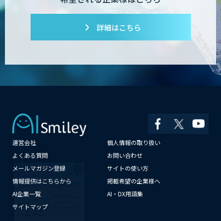
AI開発・伴走支援・内製化支援
詳細はこちら
「ジンベイ AI技術実装アドバイザリー」
サービス
AI新規事業企画・開発支援
運営会社
個人情報の取り扱い
JAPAN AI AGENT
×
よくある質問
お問い合わせ
メールマガジン登録
サイトの使い方
情報提供はこちらから
掲載希望の企業様へ
AI企業一覧
AI・DX用語集
SELFBOT AIアバター
サイトマップ