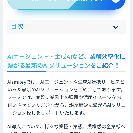
ow
de
目次
[
[
]
]
sh
hi
AIエージェント・生成AIなど、業務効率化に
繋がる最新のAIソリューションをご紹介
！
AIsmileyでは、AIエージェントや生成AI連携サービスと
いった最新のAIソリューションをご紹介しております。
ブースでは、実際に業務上の課題や活用イメージをお
伺いさせていただきながら、課題解決に繋がるAIソリュ
ーション探しをサポートいたします。
AI導入について、様々な業種・業態、規模感の企業様へ