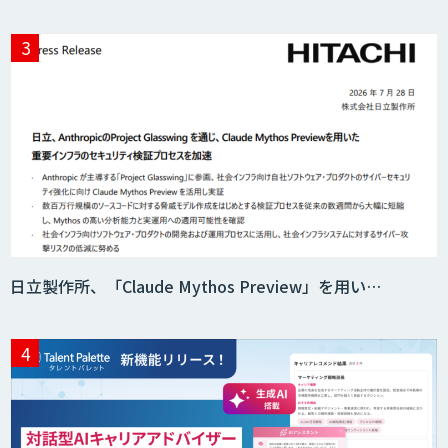
DELTA AI AGENT システム
ニーズを理解する対話型AIエージェント
「AI’mON for 展示会」
Web接客を進化させる対話型AIエージェ
ント「AI’mON for WEB」
日立製作所、「Claude Mythos Preview」を用い…
AIエージェント構築支援サービス
スクレイプPro