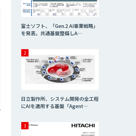
向け画像データ販
売サービス
Asteria AIoT
Suite｜Gravio –
富士ソフト、「Gen.2 AI事業戦略」
画像認識AI活用サ
を発表。共通基盤整備しA…
ービス
画像解析・デジタ
ルツイン領域のAI
開発
AI開発・伴走支
援・内製化支援
日立製作所、システム開発の全工程
オーダーメイドAI
にAIを適用する基盤「Agent…
開発
StellaController
2.0