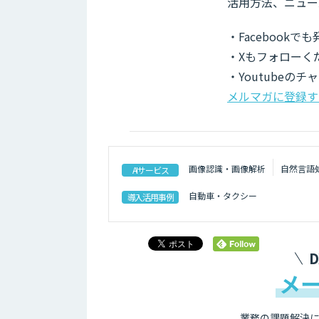
活用方法、ニュー
・Facebook
・Xもフォローく
・Youtubeの
メルマガに登録す
画像認識・画像解析
自然言語処
AIサービス
自動車・タクシー
導入活用事例
メ
業務の課題解決に