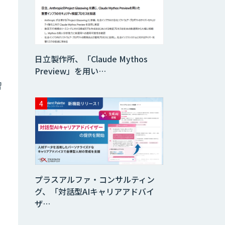
検図・照査AI
日立製作所、「Claude Mythos
Preview」を用い…
積算AI
習
ID ZERO（アイデ
ィーゼロ）
Video Questor
プラスアルファ・コンサルティン
グ、「対話型AIキャリアアドバイ
ザ…
身体・動作解析AI
ソリューション