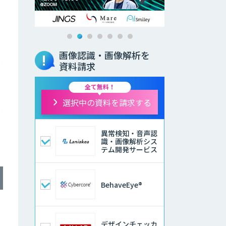
画像認識・画像解析を
資料請求
全て無料！
選択中の資料を請求する
異常検知・音声認
識・画像解析シス
テム開発サービス
BehaveEye®
デザインチェッカ