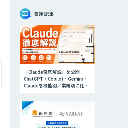
関連記事
映像解析ソリュー
ション kizkia
消耗品管理クラウ
ド
生成AIの業務活用
は「Safe AI
Gateway」
「Claude徹底解説」を公開！
ChatGPT・Copilot・Gemini・
Claudeを機能別／業務別に比較
スマート工場ソリ
ューションkizkia-
―自社に合う生成AIの選び方が
Meter
わかる実践ガイド
Preferred
Networks Visual
Inspection