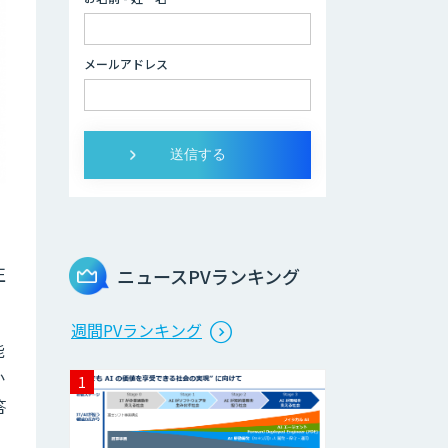
３次元計測アプリ
Rulerless
メールアドレス
AIカメラ搭載ドラ
イブレコーダー
「VIA Mobile360
D700」
LINE WORKS
PaperOn
、
製造業特化の図面
正
ニュースPVランキング
DXサービス「図面
ベース」
週間PVランキング
能
TIGEREYE AGENT
か
答
顔認証・物体検出