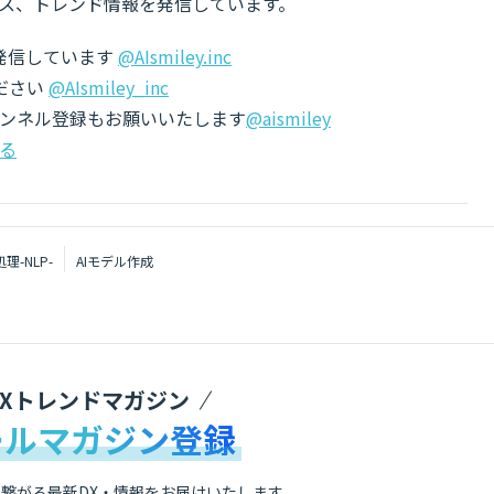
ス、トレンド情報を発信しています。
でも発信しています
@AIsmiley.inc
ださい
@AIsmiley_inc
チャンネル登録もお願いいたします
@aismiley
る
理-NLP-
AIモデル作成
DXトレンドマガジン
ールマガジン登録
繋がる最新DX・情報をお届けいたします。