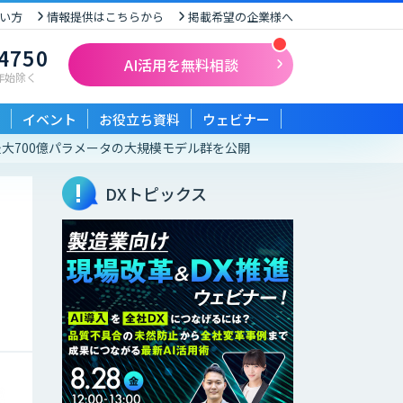
い方
情報提供はこちらから
掲載希望の企業様へ
-4750
AI活用を無料相談
末年始除く
イベント
お役立ち資料
ウェビナー
最大700億パラメータの大規模モデル群を公開
DXトピックス
リ