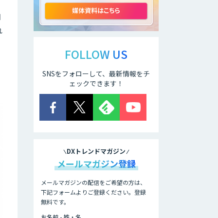
TDSEEye
知
れ
APTOのAI受託開
発
FOLLOW US
SNSをフォローして、最新情報をチ
高性能・省電力を
ェックできます！
両立した小型AIゲ
ートウェイ
「ARTiGO
A5000」
アラヤの画像認識
AIソリューション
DXトレンドマガジン
メールマガジン登録
高性能 AI エンジ
ン搭載エッジシス
メールマガジンの配信をご希望の方は、
テム「VAB-
下記フォームよりご登録ください。登録
5000」
無料です。
お名前 - 姓・名