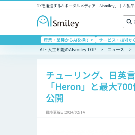
DXを推進するAIポータルメディア「AIsmiley」｜ A
検
索:
産業・業種からAIを探す
サービス・技術から
AI・人工知能のAIsmiley TOP
ニュース
チューリング、日英
「Heron」と最大7
公開
最終更新日:2024/02/14