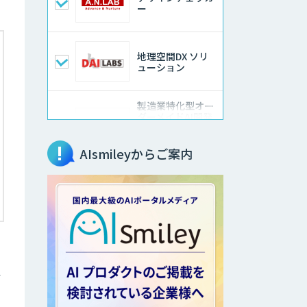
ー
地理空間DX ソリ
ューション
製造業特化型オー
ダーメイドAI開発
（知財/FMEA/電気
回路/CAD/外観検
査）
AIsmileyからご案内
ソフトクリエイト
のAI開発サービス
AIポチっと
デ