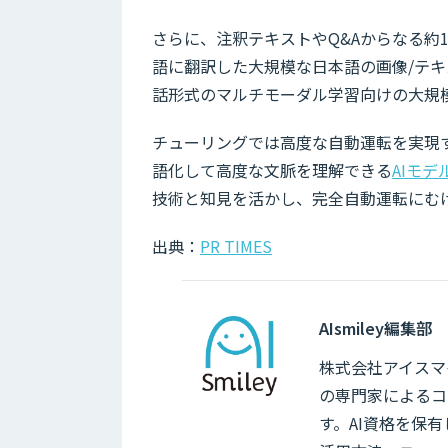
さらに、注釈テキストやQ&Aからなる約
語に翻訳した大規模な日本語の画像/テ
話形式のマルチモーダル学習向けの大規
チューリングでは高度な自動運転を実現
語化して高度な文脈を理解できる
AIモデ
技術と知見を活かし、完全自動運転にむ
出典：
PR TIMES
AIsmiley編集部
株式会社アイスマイ
の専門家によるコ
す。AI資格を保