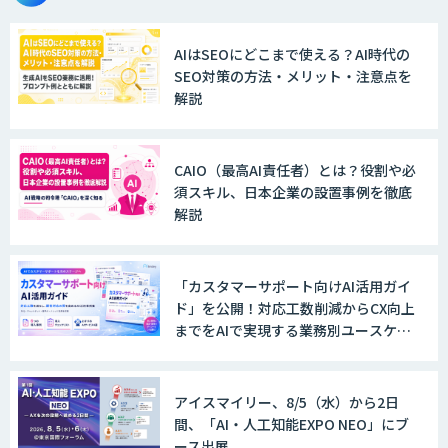
AIはSEOにどこまで使える？AI時代の
SEO対策の方法・メリット・注意点を
解説
CAIO（最高AI責任者）とは？役割や必
須スキル、日本企業の設置事例を徹底
解説
「カスタマーサポート向けAI活用ガイ
ド」を公開！対応工数削減からCX向上
までをAIで実現する業務別ユースケー
ス集
アイスマイリー、8/5（水）から2日
間、「AI・人工知能EXPO NEO」にブ
ース出展