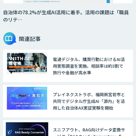
自治体の78.2%が生成AI活用に着手。活用の課題は「職員
のリテ…
関連記事
電通デジタル、購買行動におけるAI活
用実態調査を実施。相談率は約3割で
旅行や金融が高水準
プレイネクストラボ、福岡県宮若市と
共同でデジタル庁生成AI「源内」を活
用した自治体AX実証実験を開始
スニフアウト、RAG向けデータ変換サ