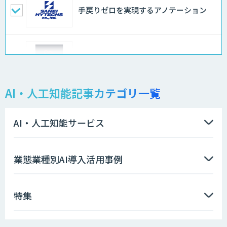
手戻りゼロを実現するアノテーション
RAGデータ作成ツール
AI・人工知能記事カテゴリ一覧
ローカル対応文書管理AIシステム
Galaxy-Eye Episode
AI・人工知能サービス
LLM向け学習データサービス
業態業種別AI導入活用事例
特集
顔認証・物体検出向け画像データ販売サ
ービス