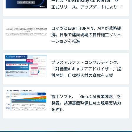
ービス「RAG Ready Converter」を
正式リリース。アップデートにより変
換精度の向上やセキュリティ強化を実
現
コマツとEARTHBRAIN、AIMが戦略提
携。日米で建設現場の自律施工ソリュ
ーションを推進
プラスアルファ・コンサルティング、
「対話型AIキャリアアドバイザー」提
供開始。自律型人材の育成を支援
富士ソフト、「Gen.2 AI事業戦略」を
発表。共通基盤整備しAIの現場実装力
を強化