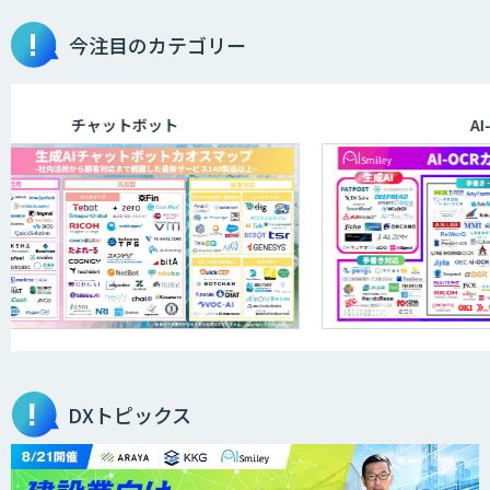
音声認識向け多言語音声コーパス販売サ
今注目のカテゴリー
ービス
チャットボット
AI-OC
QleanDataset
機械学習のためのデータセットソリュー
ション
サテライトAI
DXトピックス
音声・画像・動画データセット販売・収
集