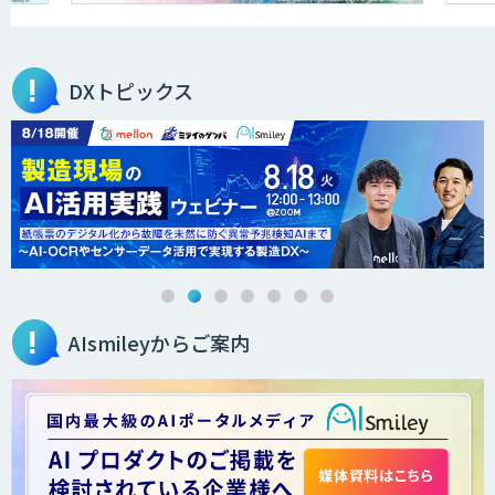
FleGrowthのDX/AI支援伴走サービス
DXトピックス
QANT VoC
m2view
AIsmileyからご案内
ローカル対応文書管理AIシステム
Galaxy-Eye Episode
AI開発・伴走支援・内製化支援