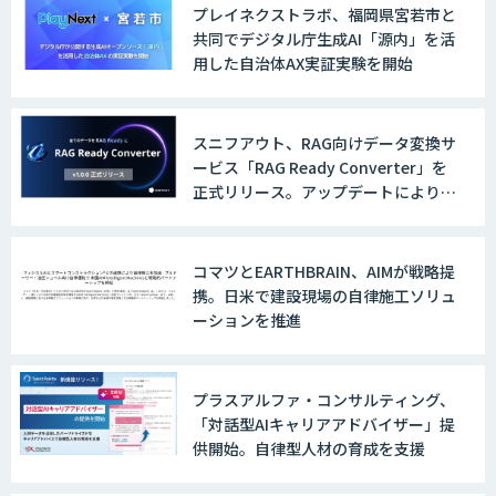
AI/DXソリューションサービス
プレイネクストラボ、福岡県宮若市と
共同でデジタル庁生成AI「源内」を活
用した自治体AX実証実験を開始
AI/DXデータ分析サービス
スニフアウト、RAG向けデータ変換サ
ービス「RAG Ready Converter」を
正式リリース。アップデートにより変
換精度の向上やセキュリティ強化を実
UMWELT
現
コマツとEARTHBRAIN、AIMが戦略提
携。日米で建設現場の自律施工ソリュ
ーションを推進
MAISTER™
プラスアルファ・コンサルティング、
「対話型AIキャリアアドバイザー」提
収益最大化モデル
供開始。自律型人材の育成を支援