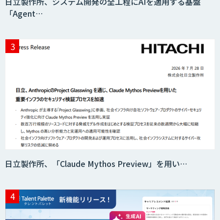
日立製作所、システム開発の全工程にAIを適用する基盤
「Agent…
AI・データ活用コンサルティング・受託
開発支援
7セグ画面OCR
匠KIBIT零
日立製作所、「Claude Mythos Preview」を用い…
saki-mori
AI・DXコンサルティング伴走支援サービ
ス