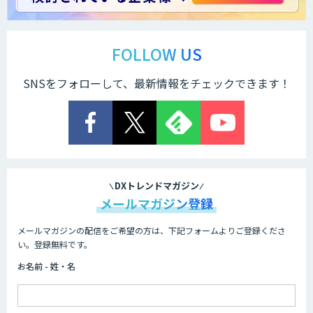
ChatGPTマスター養成講座 AIリスキリ
ング研修
FOLLOW US
SNSをフォローして、最新情報をチェックできます！
法人向け生成AIチャットサービス「ナレ
フルチャット」
画面共有も資料も話者ごとにAIがまるご
と議事録化『スマレコ』
DXトレンドマガジン
メールマガジン登録
メールマガジンの配信をご希望の方は、下記フォームよりご登録くださ
オーダーメイドAI開発
い。登録無料です。
お名前 - 姓・名
『AI』AI・ChatGPTのビジネス活用を戦