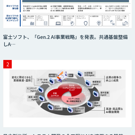
BIGDAT@Analysis
Kurrant.ai
富士ソフト、「Gen.2 AI事業戦略」を発表。共通基盤整備
しA…
Drug Discovery AI Factory
KIBIT Amanogawa
KIBIT Eye