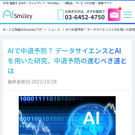
DXを推進するAIポータルメディア「AIsmiley」｜ AI製品・サービスの比較・検索サイト
AI・人工知能のAIsmiley TOP
ニュース
AIで中退予防？ データサイエンスとAIを用いた
AIで中退予防？ データサイエンスとAI
を用いた研究、中退予防の進むべき道と
は
最終更新日:2022/10/28