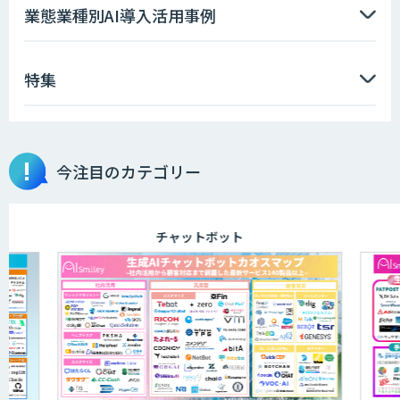
AI価格調査ツールSmapra
業態業種別AI導入活用事例
特集
GENIEE SFA/CRM
埋もれた知見を再利用可能なデータ資産
今注目のカテゴリー
に整備「KIBIT Libria」
チャットボット
異常検知AI
需要予測＋業務最適化AIシステム
『KISS』