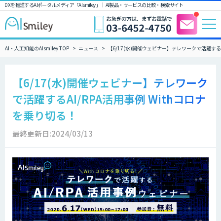
DXを推進するAIポータルメディア「AIsmiley」｜ AI製品・サービスの比較・検索サイト
AI・人工知能のAIsmiley TOP
ニュース
【6/17(水)開催ウェビナー】テレワークで活躍するA
【6/17(水)開催ウェビナー】テレワーク
で活躍するAI/RPA活用事例 Withコロナ
を乗り切る！
最終更新日:2024/03/13