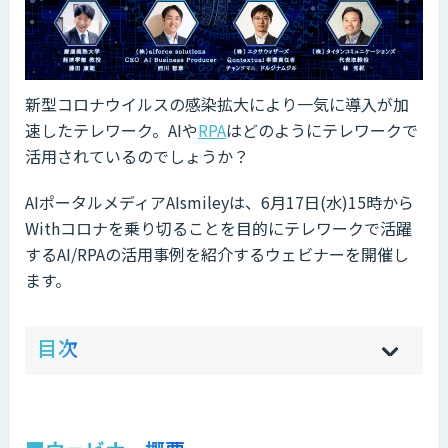
新型コロナウイルスの感染拡大により一気に導入が加
速したテレワーク。AIや
RPA
はどのようにテレワークで
活用されているのでしょうか？
AIポータルメディアAIsmileyは、6月17日(水)15時から
Withコロナを乗り切ることを目的にテレワークで活躍
するAI/RPAの活用事例を紹介するウェビナーを開催し
ます。
ow
de
目次
[
[
]
]
sh
hi