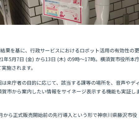
た結果を基に、行政サービスにおけるロボット活用の有効性の
5月7日 (金) から13日 (木) の9時～17時。横須賀市役所本
て実施されます。
回は来庁者の目的に応じて、該当する課等の場所を、音声やデ
須賀市から案内したい情報をサイネージ表示する機能も実証し
今月から正式販売開始前の先行導入という形で神奈川県藤沢市役