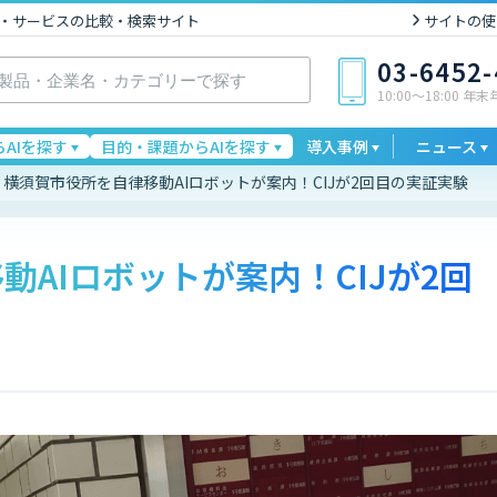
I製品・サービスの比較・検索サイト
サイトの使
03-6452
10:00〜18:00 年
AIを探す
目的・課題からAIを探す
導入事例
ニュース
横須賀市役所を自律移動AIロボットが案内！CIJが2回目の実証実験
AIロボットが案内！CIJが2回