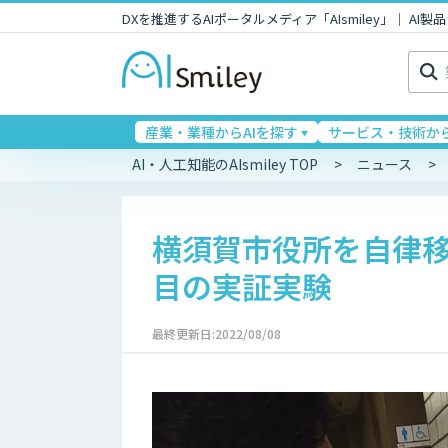
DXを推進するAIポータルメディア「AIsmiley」｜ A
検
索:
産業・業種からAIを探す
サービス・技術から
AI・人工知能のAIsmiley TOP
ニュース
横須賀市役所を自律移動
目の実証実験
最終更新日:2022/08/08