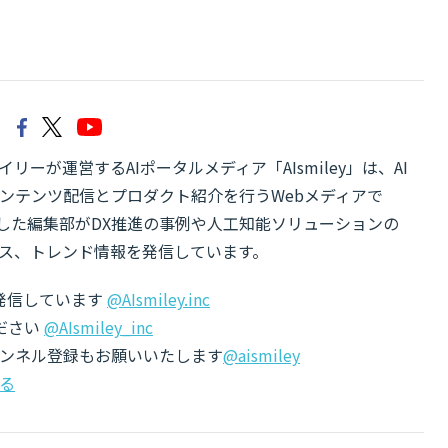
リーが運営するAIポータルメディア「AIsmiley」は、AI
ンテンツ配信とプロダクト紹介を行うWebメディアで
有した編集部がDX推進の事例や人工知能ソリューションの
ス、トレンド情報を発信しています。
でも発信しています
@AIsmiley.inc
ださい
@AIsmiley_inc
チャンネル登録もお願いいたします
@aismiley
る