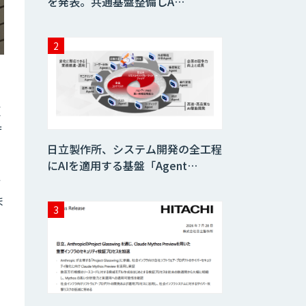
を発表。共通基盤整備しA…
更
庁
日立製作所、システム開発の全工程
にAIを適用する基盤「Agent…
ィ
ま