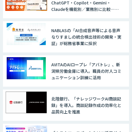
ChatGPT・Copilot・Gemini・
Claudeを機能別／業務別に比較―自
社に合う生成AIの選び方がわかる実践
ガイド
NABLASの「AI合成音声等による音声
なりすましの統合検出技術の開発・実
証」が総務省事業に採択
AVITAのAIロープレ「アバトレ」、新
潟県労働金庫に導入。職員の対人コミ
ュニケーション訓練に活用
北陸銀行、「ナレッジワークAI商談記
録」を導入。商談記録作成の効率化と
品質向上を推進