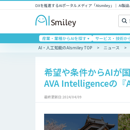
DXを推進するAIポータルメディア「AIsmiley」｜ A
検
索:
産業・業種からAIを探す
サービス・技術から
AI・人工知能のAIsmiley TOP
ニュース
希望や条件からAIが
AVA Intelligenc
最終更新日:2024/04/09