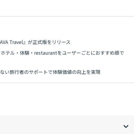
A Travel』が正式版をリリース
テル・体験・restaurantをユーザーごとにおすすめ順で
いない旅行者のサポートで体験価値の向上を実現
w
de
o
[
[
]
]
sh
hi