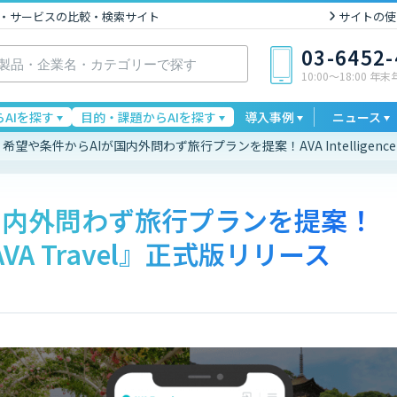
I製品・サービスの比較・検索サイト
サイトの使
03-6452
10:00〜18:00 年
AIを探す
目的・課題からAIを探す
導入事例
ニュース
希望や条件からAIが国内外問わず旅行プランを提案！AVA Intelligence
国内外問わず旅行プランを提案！
eの『AVA Travel』正式版リリース