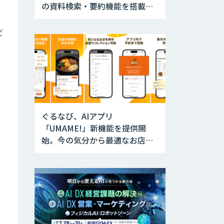
の資料検索・要約機能を搭載。
ANAホールディングスの経営会
議で導入
ビ
ぐるなび、AIアプリ
「UMAME!」新機能を提供開
始。今の気分から最適なお店を
瞬時に提案