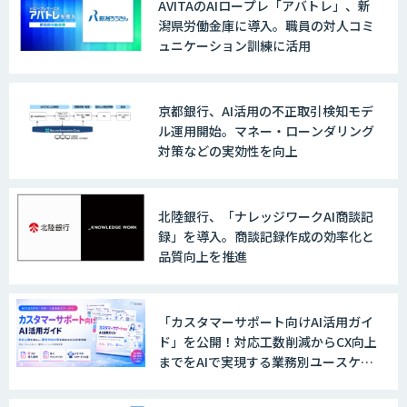
AVITAのAIロープレ「アバトレ」、新
潟県労働金庫に導入。職員の対人コミ
ュニケーション訓練に活用
京都銀行、AI活用の不正取引検知モデ
ル運用開始。マネー・ローンダリング
対策などの実効性を向上
北陸銀行、「ナレッジワークAI商談記
録」を導入。商談記録作成の効率化と
品質向上を推進
「カスタマーサポート向けAI活用ガイ
ド」を公開！対応工数削減からCX向上
までをAIで実現する業務別ユースケー
ス集