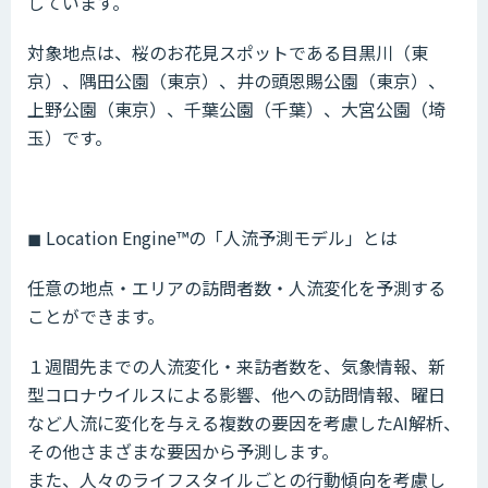
しています。
対象地点は、桜のお花見スポットである目黒川（東
京）、隅田公園（東京）、井の頭恩賜公園（東京）、
上野公園（東京）、千葉公園（千葉）、大宮公園（埼
玉）です。
◼︎ Location Engine™️の「人流予測モデル」とは
任意の地点・エリアの訪問者数・人流変化を予測する
ことができます。
１週間先までの人流変化・来訪者数を、気象情報、新
型コロナウイルスによる影響、他への訪問情報、曜日
など人流に変化を与える複数の要因を考慮したAI解析、
その他さまざまな要因から予測します。
また、人々のライフスタイルごとの行動傾向を考慮し