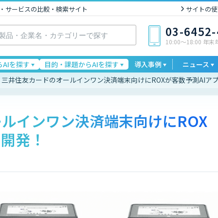
I製品・サービスの比較・検索サイト
サイトの使
03-6452
10:00〜18:00 年
AIを探す
目的・課題からAIを探す
導入事例
ニュース
三井住友カードのオールインワン決済端末向けにROXが客数予測AIア
ルインワン決済端末向けにROX
を開発！