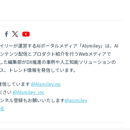
リーが運営するAIポータルメディア「AIsmiley」は、AI
ンテンツ配信とプロダクト紹介を行うWebメディアで
有した編集部がDX推進の事例や人工知能ソリューションの
ス、トレンド情報を発信しています。
でも発信しています
@AIsmiley.inc
ださい
@AIsmiley_inc
チャンネル登録もお願いいたします
@aismiley
る