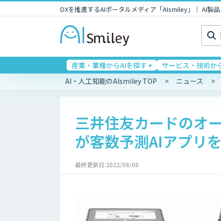
DXを推進するAIポータルメディア「AIsmiley」｜ A
検
索:
産業・業種からAIを探す
サービス・技術から
AI・人工知能のAIsmiley TOP
ニュース
三井住友カードのオー
が客数予測AIアプリ
最終更新日:2022/08/08