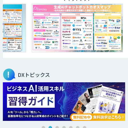
展示会の名刺を商談に変える
「GenLead」
製造業特化型オーダーメイドAI開発（知
財/FMEA/電気回路/CAD/外観検査）
AI JIMY Paperbot
DXトピックス
HEROZ ASK
サテライトAI・簡単AI-OCRサービス