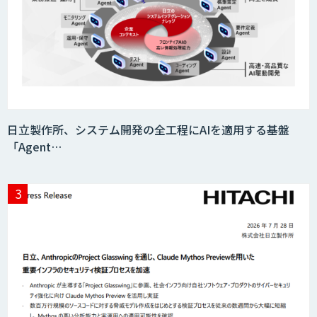
画像解析・デジタルツイン領域のAI開発
検図・照査AI
日立製作所、システム開発の全工程にAIを適用する基盤
「Agent…
積算AI
請求書の発行から入金消込・催促までぜ
～んぶ自動化！「invox発行請求書」
Automation 360 Managed Service