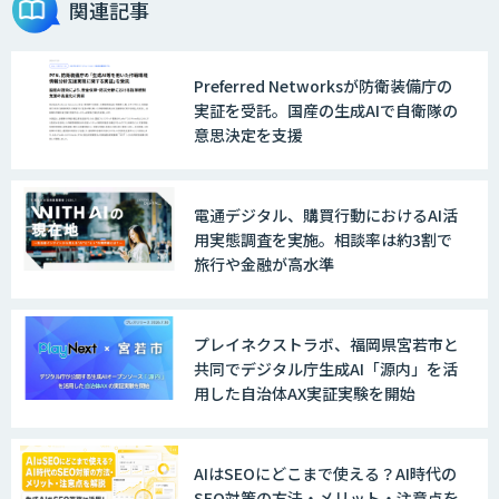
関連記事
Preferred Networksが防衛装備庁の
AI・データ活用コンサルティング・受託
実証を受託。国産の生成AIで自衛隊の
開発支援
意思決定を支援
7セグ画面OCR
電通デジタル、購買行動におけるAI活
用実態調査を実施。相談率は約3割で
旅行や金融が高水準
TT OCR
プレイネクストラボ、福岡県宮若市と
共同でデジタル庁生成AI「源内」を活
用した自治体AX実証実験を開始
TechieBot
AIはSEOにどこまで使える？AI時代の
SEO対策の方法・メリット・注意点を