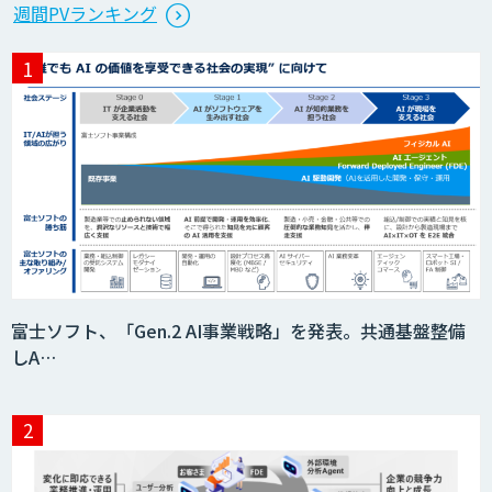
ントが自動処理します 『Knowfa（ノウ
週間PVランキング
ファ）受注AIエージェント』
LINE WORKS PaperOn
AI-OCR × BPOサービス
AI Canvas
富士ソフト、「Gen.2 AI事業戦略」を発表。共通基盤整備
しA…
手書き・数式完全対応！超高精度”GenAI
OCR”