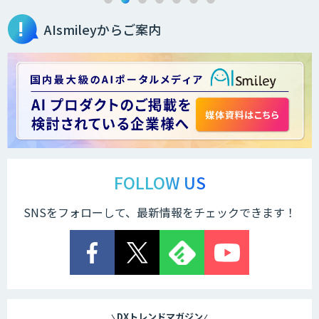
AIsmileyからご案内
ORCANO
HOUNDER
fukiyaOCR
FOLLOW US
SNSをフォローして、最新情報をチェックできます！
DELTA EYE
COGENT AI SmartRead PLUS+
DXトレンドマガジン