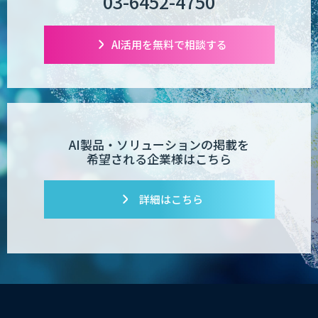
03-6452-4750
RICOH 受領請求書サービス
AI活用を無料で相談する
RICOH 受領納品書サービス
AI製品・ソリューションの掲載を
希望される企業様はこちら
どこでも契約書クラウド
詳細はこちら
invox電子帳簿保存
SmartRead