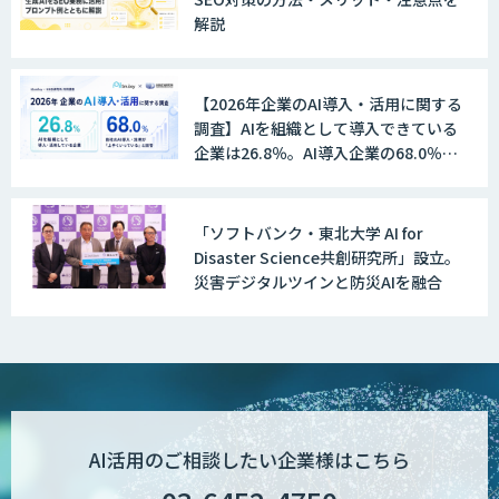
解説
FUNNELシリーズ
【2026年企業のAI導入・活用に関する
調査】AIを組織として導入できている
OPTiM Contract
企業は26.8％。AI導入企業の68.0％
が、自社でのAI導入・活用は「上手く
いっている」と回答
「ソフトバンク・東北大学 AI for
OPTiM 電子帳簿保存
Disaster Science共創研究所」設立。
災害デジタルツインと防災AIを融合
低コスト・短納期のAI受託開発
スマートOCR
AI活用のご相談したい企業様はこちら