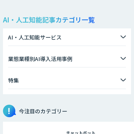
AI・人工知能記事カテゴリ一覧
Cogent AI Cabinet
AI・人工知能サービス
デザインチェッカー
業態業種別AI導入活用事例
特集
WAN-RECORD Plus
今注目のカテゴリー
PATPOST
チャットボット