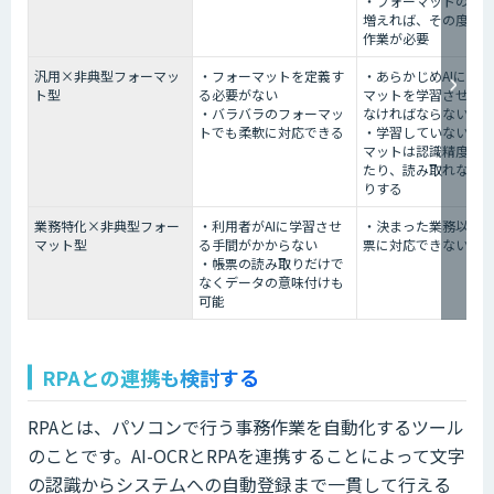
・フォーマットの種
増えれば、その度に
作業が必要
汎用×非典型フォーマッ
・フォーマットを定義す
・あらかじめAIにフ
ト型
る必要がない
マットを学習させて
・バラバラのフォーマッ
なければならない
トでも柔軟に対応できる
・学習していないフ
マットは認識精度が
たり、読み取れなか
りする
業務特化×非典型フォー
・利用者がAIに学習させ
・決まった業務以外
マット型
る手間がかからない
票に対応できない
・帳票の読み取りだけで
なくデータの意味付けも
可能
RPAとの連携も検討する
RPAとは、パソコンで行う事務作業を自動化するツール
のことです。AI-OCRとRPAを連携することによって文字
の認識からシステムへの自動登録まで一貫して行える