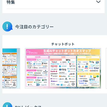
特集
WAN-RECORD Plus
今注目のカテゴリー
PATPOST
チャットボット
展示会の名刺を商談に変える
「GenLead」
製造業特化型オーダーメイドAI開発（知
財/FMEA/電気回路/CAD/外観検査）
AI JIMY Paperbot