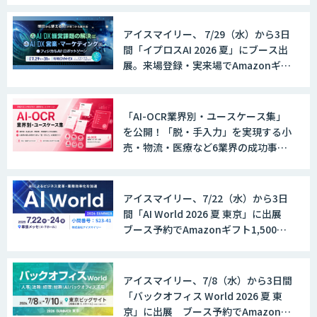
TT OCR
アイスマイリー、 7/29（水）から3日
間「イプロスAI 2026 夏」にブース出
展。来場登録・実来場でAmazonギフ
ト500円分プレゼント！
TechieBot
「AI-OCR業界別・ユースケース集」
を公開！「脱・手入力」を実現する小
売・物流・医療など6業界の成功事例
FUNNELシリーズ
と導入時のポイントを紹介
アイスマイリー、7/22（水）から3日
間「AI World 2026 夏 東京」に出展
OPTiM Contract
ブース予約でAmazonギフト1,500円
分プレゼント！
アイスマイリー、7/8（水）から3日間
OPTiM 電子帳簿保存
「バックオフィス World 2026 夏 東
京」に出展 ブース予約でAmazonギ