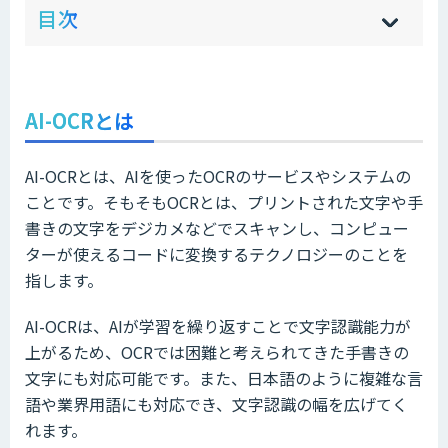
ow
de
目次
[
[
]
]
sh
hi
AI-OCRとは
AI-OCRとは、AIを使ったOCRのサービスやシステムの
ことです。そもそもOCRとは、プリントされた文字や手
書きの文字をデジカメなどでスキャンし、コンピュー
ターが使えるコードに変換するテクノロジーのことを
指します。
AI-OCRは、AIが学習を繰り返すことで文字認識能力が
上がるため、OCRでは困難と考えられてきた手書きの
文字にも対応可能です。また、日本語のように複雑な言
語や業界用語にも対応でき、文字認識の幅を広げてく
れます。