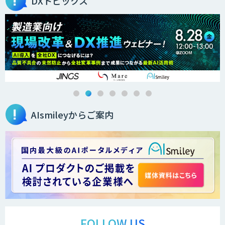
DXトピックス
HEROZ ASK
サテライトAI・簡単AI-OCRサービス
AIsmileyからご案内
ORCANO
HOUNDER
fukiyaOCR
FOLLOW US