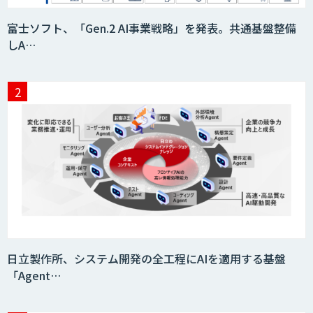
AI Canvas
富士ソフト、「Gen.2 AI事業戦略」を発表。共通基盤整備
しA…
手書き・数式完全対応！超高精度”GenAI
OCR”
画像解析・デジタルツイン領域のAI開発
検図・照査AI
日立製作所、システム開発の全工程にAIを適用する基盤
「Agent…
積算AI