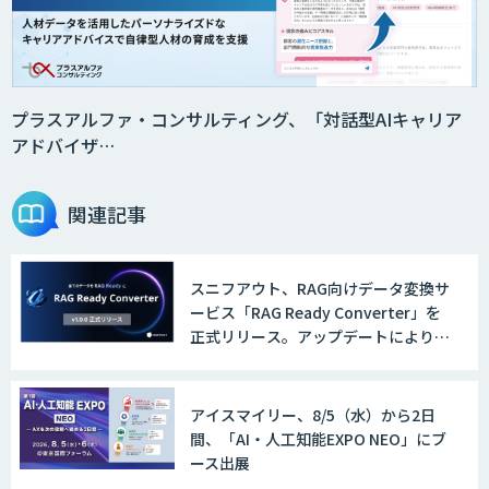
音声・画像・動画データセット販売・収
集
プラスアルファ・コンサルティング、「対話型AIキャリア
アドバイザ…
DynaEye 11
関連記事
スニフアウト、RAG向けデータ変換サ
AI・データ活用コンサルティング・受託
ービス「RAG Ready Converter」を
開発支援
正式リリース。アップデートにより変
換精度の向上やセキュリティ強化を実
現
7セグ画面OCR
アイスマイリー、8/5（水）から2日
間、「AI・人工知能EXPO NEO」にブ
ース出展