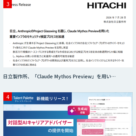
請求書の発行から入金消込・催促までぜ
～んぶ自動化！「invox発行請求書」
Automation 360 Managed Service
日立製作所、「Claude Mythos Preview」を用い…
検査票OCR
図面検索・活用サービスLearningBook
サテライトAI