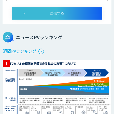
RAG Ready Converter
高性能 AI エンジン搭載エッジシステム
「VAB-5000」
ニュースPVランキング
ノウハウが必要な受注業務をAIエージェ
ントが自動処理します 『Knowfa（ノウ
週間PVランキング
ファ）受注AIエージェント』
LINE WORKS PaperOn
AI-OCR × BPOサービス