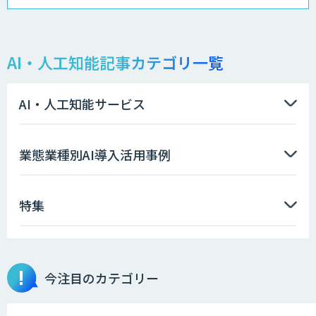
Kurrant.ai
AI・人工知能記事カテゴリ一覧
PKSHA ChatAgent
AI・人工知能サービス
FirstContact（ファーストコンタクト）
業態業種別AI導入活用事例
特集
OCR’s+
今注目のカテゴリー
完全無料の次世代RPA「マクロマン」