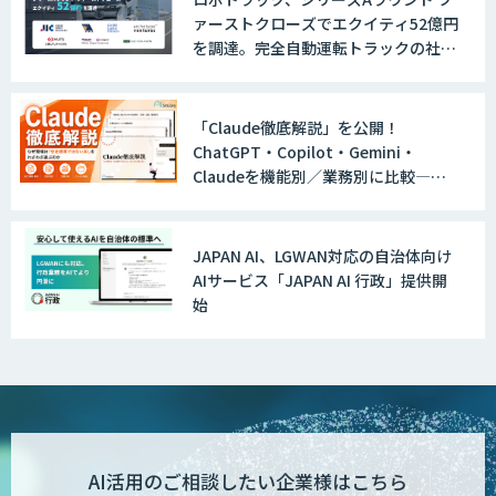
ァーストクローズでエクイティ52億円
を調達。完全自動運転トラックの社会
実装に向けた開発・実証を推進
「Claude徹底解説」を公開！
ChatGPT・Copilot・Gemini・
Claudeを機能別／業務別に比較―自
社に合う生成AIの選び方がわかる実践
ガイド
JAPAN AI、LGWAN対応の自治体向け
AIサービス「JAPAN AI 行政」提供開
始
AI活用のご相談したい企業様はこちら