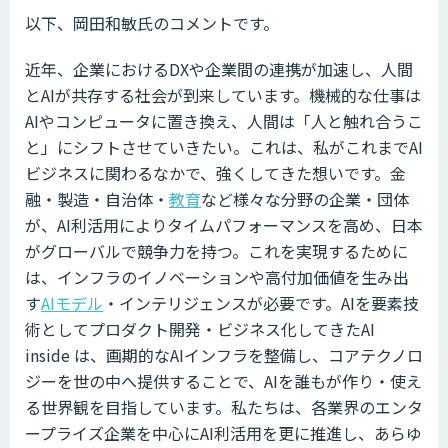
以下、岡田和敏氏のコメントです。
近年、企業におけるDXや企業間の連携が加速し、人間
とAIが共存する社会が到来しています。機械的な仕事は
AIやコンピュータに置き換え、人間は「人と触れ合うこ
と」にシフトさせていきたい。これは、私がこれまでAI
ビジネスに関わるなかで、強くしてきた想いです。金
融・製造・自治体・
教育
など様々な分野の企業・団体
が、AI利活用によりタイムパフォーマンスを高め、日本
がグローバルで競争力を持つ。これを実現するために
は、インフラのイノベーションや高付加価値を生み出
す
AIモデル
・インテリジェンスが必要です。AIを要素技
術としてプロダクト開発・ビジネス化してきたAI
inside は、画期的なAIインフラを整備し、コアテクノロ
ジーを世の中へ提供することで、AIを誰もが作り・使え
る世界観を目指しています。私たちは、各業界のエンタ
ープライズ企業を中心にAI利活用を更に推進し、あらゆ