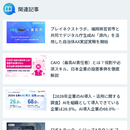
関連記事
プレイネクストラボ、福岡県宮若市と
共同でデジタル庁生成AI「源内」を活
用した自治体AX実証実験を開始
CAIO（最高AI責任者）とは？役割や必
須スキル、日本企業の設置事例を徹底
解説
【2026年企業のAI導入・活用に関する
調査】AIを組織として導入できている
企業は26.8％。AI導入企業の68.0％
が、自社でのAI導入・活用は「上手く
いっている」と回答
ロボトラック、シリーズAラウンド フ