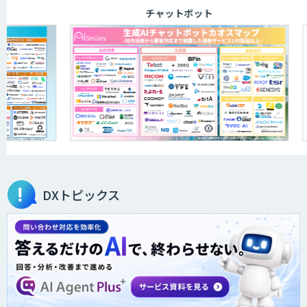
チャットボット
RPA定型業務ロボット自動化ソリューシ
ョン UiPath/Automate
FPT RPAソリューション
akaBot
DXトピックス
BizteX cobit
JobAuto