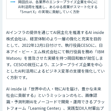
岡田氏は、各業界のエンタープライズ企業を中心に
AI利活用を推進し、あらゆる産業がスマート化する
「Smart X」の実現に貢献していく方針
AIインフラの提供を通じてAI民主化を推進するAI inside
株式会社は、経営体制のより一層の強化と充実を目的
として、2022年12月1日付けで、執行役員CESOに、日
本アイ・ビー・エム株式会社にて執行役員を務め「IBM
Watson」を普及させた実績を持つ岡田和敏が就任しま
す。CESOの就任により、エンタープライズ企業を中心
としたAI利活用によるビジネス変革の支援を強化してい
く方針です。
AI inside は「世界中の人・物にAIを届け、豊かな未来
社会に貢献する」というミッションのもと、画像認
識・予測判断AIをノーコードで開発・運用できるプラッ
トフォーム「Learning Center」、実践型DX人材輩出プ