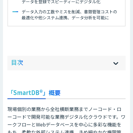
データを登録でスピーディーにデジタル化
データ入力の工数やミスを削減、書類管理コストの
最適化や他システム連携、データ分析を可能に
ow
de
目次
[
[
]
]
sh
hi
「SmartDB®︎」概要
現場個別の業務から全社横断業務までノーコード・ロ
ーコードで開発可能な業務デジタル化クラウドです。ワ
ークフローとWebデータベースを中心に多彩な機能を
もち、柔軟な外部システム連携、きめ細やかな権限管