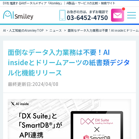
DXを推進するAIポータルメディア「AIsmiley」｜ AI製品・サービスの比較・検索サイト
AI・人工知能のAIsmiley TOP
ニュース
面倒なデータ入力業務は不要！AI insideとド
面倒なデータ入力業務は不要！AI
insideとドリームアーツの紙書類デジタ
ル化機能リリース
最終更新日:2024/04/08