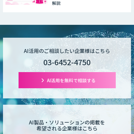
解説
Wanderlust RAG コンシェルジュ
POPstation
AI活用のご相談したい企業様はこちら
03-6452-4750
業務特化型AIエージェントの開発支援
「業務AIプロ」
AI活用を無料で相談する
Dify導入支援
AI製品・ソリューションの掲載を
希望される企業様はこちら
Dify開発支援