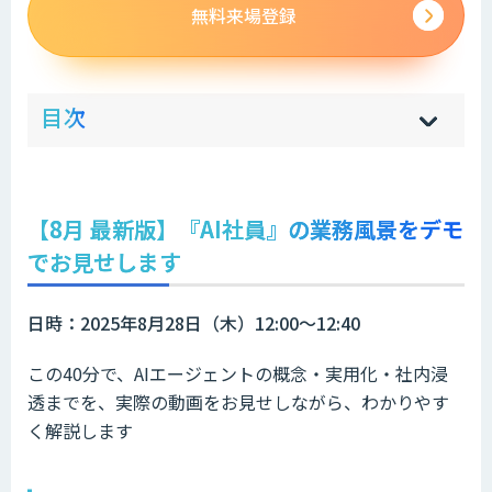
無料来場登録
ow
de
目次
[
[
]
]
sh
hi
【8月 最新版】『AI社員』の業務風景をデモ
でお見せします
日時：2025年8月28日（木）12:00～12:40
この40分で、AIエージェントの概念・実用化・社内浸
透までを、実際の動画をお見せしながら、わかりやす
く解説します