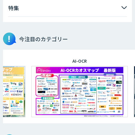
特集
AIエンジニアアカデミー（バイブコーデ
ィング研修）
今注目のカテゴリー
aiDAPTIV+
AI-OCR
ELYZA Works with KDDI
JAPAN AI KNOWLEDGE
医療文書作成を効率化する生成
AI「OPTiM AI ホスピタル」