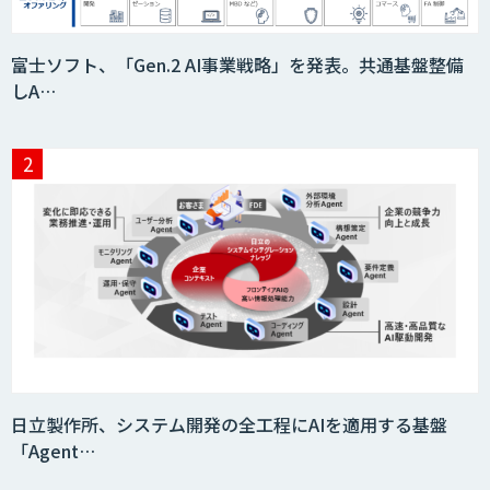
フィジカルAI・AIロボット向け教師デー
富士ソフト、「Gen.2 AI事業戦略」を発表。共通基盤整備
タ収集・作成
しA…
SaaS・サブスク向け収益管理プラット
フォーム「ソアスク」
JOINT AI Flow byGMO
Teachme Biz
日立製作所、システム開発の全工程にAIを適用する基盤
「Agent…
AIR-NEXUS