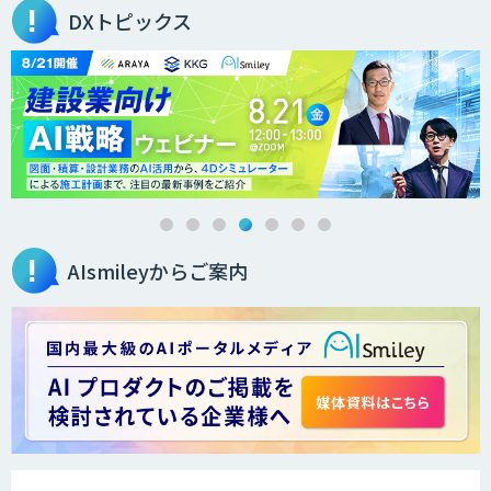
DXトピックス
オーダーメイドAI人材育成研修
Brain Plus for Sales
AIsmileyからご案内
データ分析/AI開発/コンサルティング
Docify（ドシファイ）
STORM Platform