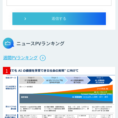
ログミーツ powered by GPT-4
Microcosm×AIエンジニアでオンプレミ
スのAI導入支援サービス
ニュースPVランキング
生成AI活用 1day ブートキャンプ
週間PVランキング
データ分析エージェント
「AI課題の⽬利き」コンサルティングサ
ービス