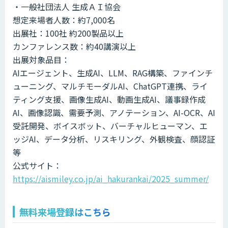
・一般社団法人 生成ＡＩ協会
想定来場者人数：約7,000名
出展社：100社 約200製品以上
カンファレンス数：約40講演以上
出展対象品目：
AIエージェント、生成AI、LLM、RAG構築、ファインチ
ューニング、マルチモーダルAI、ChatGPT連携、ライ
ティング支援、画像生成AI、動画生成AI、議事録作成
AI、画像認識、需要予測、アノテーション、AI-OCR、AI
受託開発、ボイスボット、バーチャルヒューマン、エ
ッジAI、データ分析、リスキリング、外観検査、顔認証
等
公式サイト：
https://aismiley.co.jp/ai_hakurankai/2025_summer/
無料来場登録はこちら