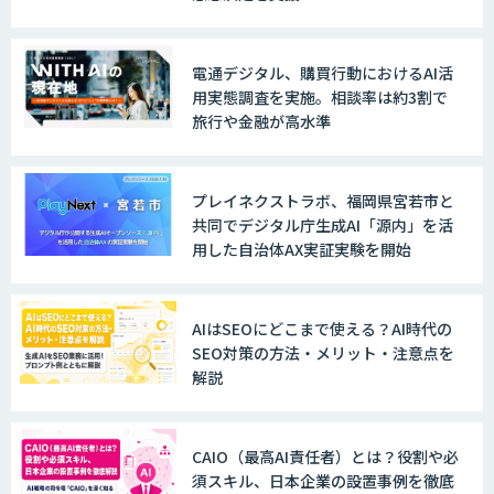
LINE WORKS AiNote
電通デジタル、購買行動におけるAI活
用実態調査を実施。相談率は約3割で
旅行や金融が高水準
Explaza 生成AI Partner｜AIエージェン
ト
プレイネクストラボ、福岡県宮若市と
共同でデジタル庁生成AI「源内」を活
用した自治体AX実証実験を開始
GENIEE SFA/CRM
AIはSEOにどこまで使える？AI時代の
SEO対策の方法・メリット・注意点を
WAN-RECORD Plus
解説
CAIO（最高AI責任者）とは？役割や必
Explaza 生成AI Partner | AX
須スキル、日本企業の設置事例を徹底