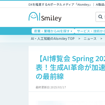
DXを推進するAIポータルメディア「AIsmiley」｜ A
検
索:
産業・業種からAIを探す
サービス・技術から
AI・人工知能のAIsmiley TOP
ニュース
【AI博覧会 Spring
表！生成AI革命が加
の最前線
最終更新日:2025/03/17