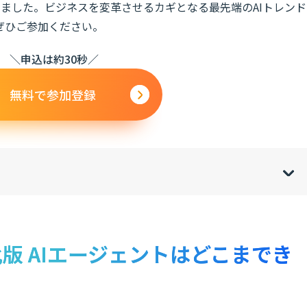
ました。ビジネスを変革させるカギとなる最先端のAIトレンド
ぜひご参加ください。
＼申込は約30秒／
無料で参加登録
w
de
o
[
[
]
]
sh
hi
版 AIエージェントはどこまでき