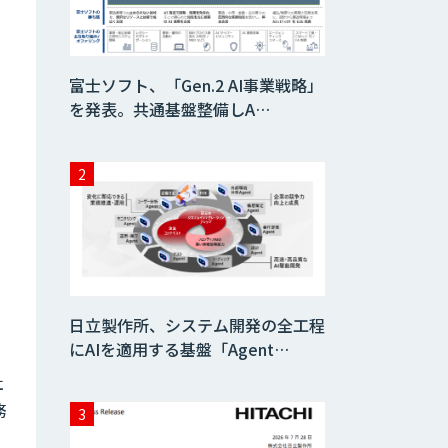
AIコール
富士ソフト、「Gen.2 AI事業戦略」
を発表。共通基盤整備しA…
imprai ezKotae
ログミーツ
powered by
GPT-4
Microcosm×AIエ
ンジニアでオンプ
レミスのAI導入支
日立製作所、システム開発の全工程
援サービス
にAIを適用する基盤「Agent…
社
生成AI活用 1day
ブートキャンプ
務