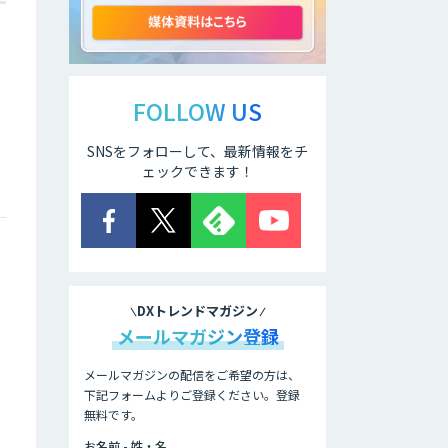
ELYZA Works
with KDDI
FOLLOW US
SNSをフォローして、最新情報をチ
JAPAN AI
KNOWLEDGE
ェックできます！
医療文書作成を効
率化する生成
AI「OPTiM AI ホ
スピタル」
DXトレンドマガジン
オーダーメイドAI
メールマガジン登録
人材育成研修
メールマガジンの配信をご希望の方は、
下記フォームよりご登録ください。登録
無料です。
Brain Plus for
Sales
お名前 - 姓・名