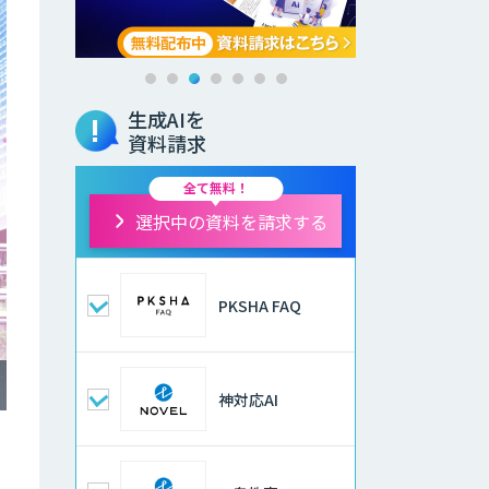
生成AIを
資料請求
全て無料！
選択中の資料を請求する
PKSHA FAQ
神対応AI