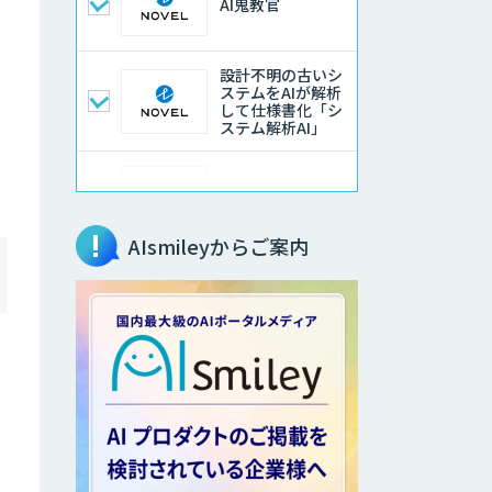
AI鬼教官
設計不明の古いシ
ステムをAIが解析
して仕様書化「シ
ステム解析AI」
LLMOチェキ
AIsmileyからご案内
AIエージェント開
発支援
AIエンジニアアカ
デミー（バイブコ
ーディング研修）
aiDAPTIV+