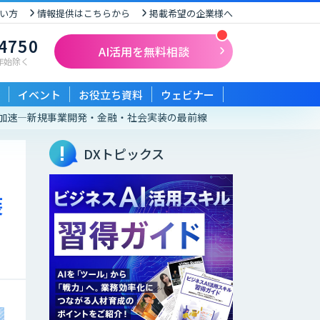
い方
情報提供はこちらから
掲載希望の企業様へ
-4750
AI活用を無料相談
末年始除く
イベント
お役立ち資料
ウェビナー
I革命が加速—新規事業開発・金融・社会実装の最前線
DXトピックス
装