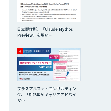
データ分析エージ
ェント
「AI課題の⽬利
日立製作所、「Claude Mythos
き」コンサルティ
ングサービス
Preview」を用い…
フィジカルAI・AI
ロボット向け教師
データ収集・作成
SaaS・サブスク
向け収益管理プラ
ットフォーム「ソ
アスク」
プラスアルファ・コンサルティン
JOINT AI Flow
グ、「対話型AIキャリアアドバイ
byGMO
ザ…