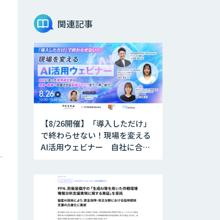
Teachme Biz
関連記事
AIR-NEXUS
Acompany セキ
ュアチャット
【8/26開催】「導入しただけ」
AI価格調査ツール
で終わらせない！現場を変える
Smapra
AI活用ウェビナー 自社に合っ
た業務選定から現場・組織へ定
着させる実践ノウハウまで一挙
secondz
ご紹介！
Agentsense