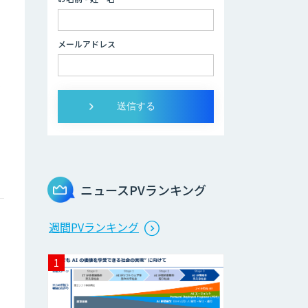
データ分析/AI開
発/コンサルティン
メールアドレス
グ
ジ
Docify（ドシファ
イ）
STORM Platform
ニュースPVランキング
Cogent AI
週間PVランキング
Cabinet
AI/DX研修